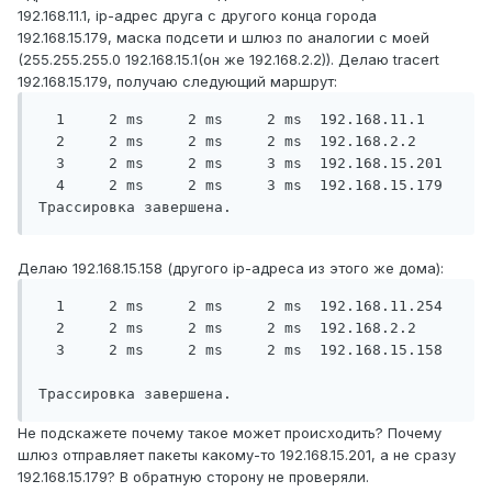
192.168.11.1, ip-адрес друга с другого конца города
192.168.15.179, маска подсети и шлюз по аналогии с моей
(255.255.255.0 192.168.15.1(он же 192.168.2.2)). Делаю tracert
192.168.15.179, получаю следующий маршрут:
  1     2 ms     2 ms     2 ms  192.168.11.1

  2     2 ms     2 ms     2 ms  192.168.2.2

  3     2 ms     2 ms     3 ms  192.168.15.201

  4     2 ms     2 ms     3 ms  192.168.15.179

Трассировка завершена.
Делаю 192.168.15.158 (другого ip-адреса из этого же дома):
  1     2 ms     2 ms     2 ms  192.168.11.254

  2     2 ms     2 ms     2 ms  192.168.2.2

  3     2 ms     2 ms     2 ms  192.168.15.158

Трассировка завершена.
Не подскажете почему такое может происходить? Почему
шлюз отправляет пакеты какому-то 192.168.15.201, а не сразу
192.168.15.179? В обратную сторону не проверяли.