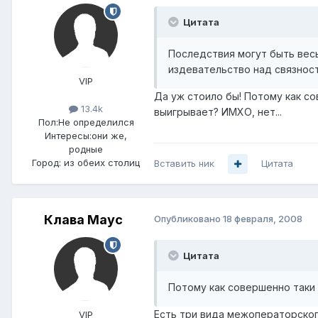
Цитата
Последствия могут быть вес
издевательство над связнос
VIP
Да уж стоило бы! Потому как со
13.4k
выигрывает? ИМХО, нет...
Пол:
Не определился
Интересы:
они же,
родные
Город:
из обеих столиц
Вставить ник
Цитата
Клава Маус
Опубликовано
18 февраля, 2008
Цитата
Потому как совершенно таки 
Есть три вида межоператорског
VIP