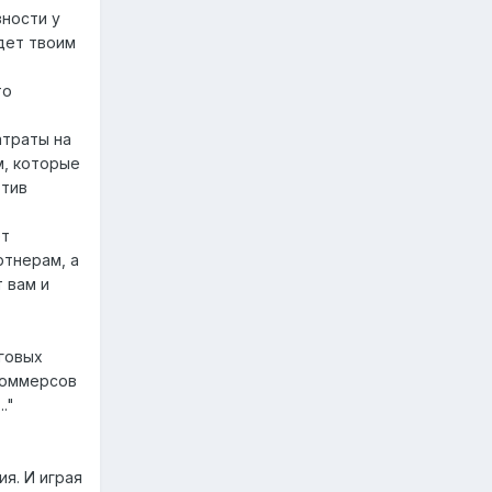
зности у
удет твоим
то
атраты на
м, которые
отив
ет
ртнерам, а
т вам и
нговых
 коммерсов
."
я. И играя