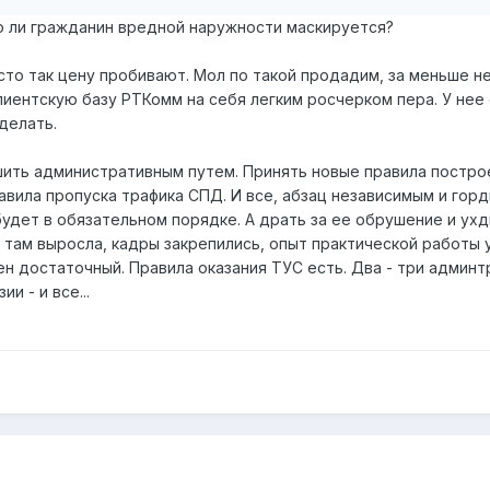
о ли гражданин вредной наружности маскируется?
то так цену пробивают. Мол по такой продадим, за меньше не
иентскую базу РТКомм на себя легким росчерком пера. У нее
делать.
шить административным путем. Принять новые правила постро
авила пропуска трафика СПД. И все, абзац независимым и гор
будет в обязательном порядке. А драть за ее обрушение и ух
 там выросла, кадры закрепились, опыт практической работы у
лен достаточный. Правила оказания ТУС есть. Два - три админ
и - и все...