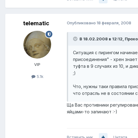
telematic
Опубликовано
18 февраля, 2008
В 18.02.2008 в 12:12, Прох
Ситуация с пирингом начина
присоединения" - хрен знает
VIP
туфта в 9 случаях из 10, и д
;)
5.1k
Что, нужны таки правила пр
что отрасль не в состоянии 
Ща Вас противники регулирован
яйцами-то запинают :-)
Вставить ник
Цитата