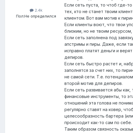
Если сеть пуста, то чтоб где-т
2.4k
тех, кто не станет твоим клиен
Пол:
Не определился
клиентом. Вот вам мотив к пирин
Если клиенты воют, что твои уп
близким, но не твоим ресурсом,
Если сеть заполнена под завязк
апстримы и пиры. Даже, если 
исправно платят деньги и верят
депиров.
Если сеть быстро растет и, на
заполнятся за счет них, то пир
не самой сети. Т.е. потенциало
второй мотив для депиров.
Если сеть развивается абы как, 
финансовые инструменты, то эт
отношений эта голова не поним
регулярно ставят на ковер, чтоб 
целесообразность бартера (или 
происходит как-то сам по себе.
Таким образом связность оказыв