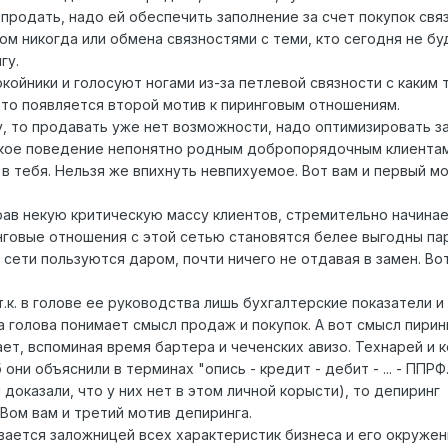
о продать, надо ей обеспечить заполнение за счет покупок свя
том никогда или обмена связностями с теми, кто сегодня не б
гу.
окойники и голосуют ногами из-за петлевой связности с каким 
 то появляется второй мотив к пиринговым отношениям.
у, то продавать уже нет возможности, надо оптимизировать з
такое поведение непонятно родным добропорядочным клиента
 в тебя. Нельзя же впихнуть невпихуемое. Вот вам и первый м
брав некую критическую массу клиентов, стремительно начина
инговые отношения с этой сетью становятся белее выгодны па
м сети пользуются даром, почти ничего не отдавая в замен. Во
т.к. в голове ее руководства лишь бухгалтерские показатели и
а голова понимает смысл продаж и покупок. А вот смысл пири
ает, вспоминая время бартера и чеченских авизо. Технарей и
они объяснили в терминах "опись - кредит - дебит - ... - ППРФ..
доказали, что у них нет в этом личной корысти), то депиринг
 Вом вам и третий мотив депиринга.
ается заложницей всех характеристик бизнеса и его окружени