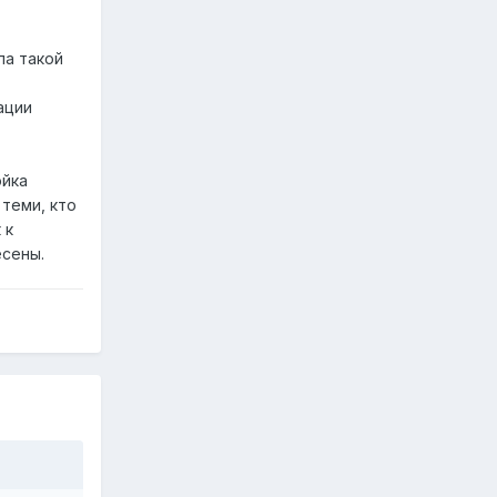
па такой
ации
ойка
 теми, кто
 к
есены.