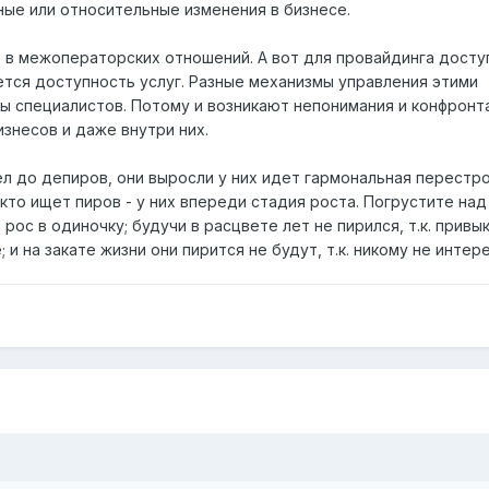
ные или относительные изменения в бизнесе.
 в межоператорских отношений. А вот для провайдинга досту
тся доступность услуг. Разные механизмы управления этими
ы специалистов. Потому и возникают непонимания и конфронт
знесов и даже внутри них.
ел до депиров, они выросли у них идет гармональная перестр
 кто ищет пиров - у них впереди стадия роста. Погрустите над
 рос в одиночку; будучи в расцвете лет не пирился, т.к. привык
и на закате жизни они пирится не будут, т.к. никому не интер