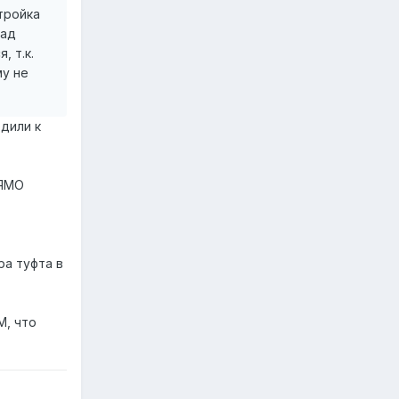
тройка
над
, т.к.
му не
дили к
РЯМО
ра туфта в
М, что