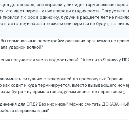
ощел до депиров, они выросли у них идет гармональная перес
х, кто ищет пиров - у них впереди стадия роста. Погрустите 
пирился т.к. рос в одиночку; будучи в расцвете лет не пирился
в детстве; и на закате жизни они пирится не будут, т.к. нико
чтобы гормональные перестройки растущих организмов не приво
тала ударной волной?
ения получается чисто подростковый: "А вот что Я получу П
напоминать ситуацию с телефонией до пресловутых "правил
то как ходит и куда терминируется, вместо вызывающего номе
к из за бугра - ну прямо отовсюду нам звонят не переставая ;)
единения для СПД? Без них никак? Можно считать ДОКАЗАННЫ
ыработать правила игры?