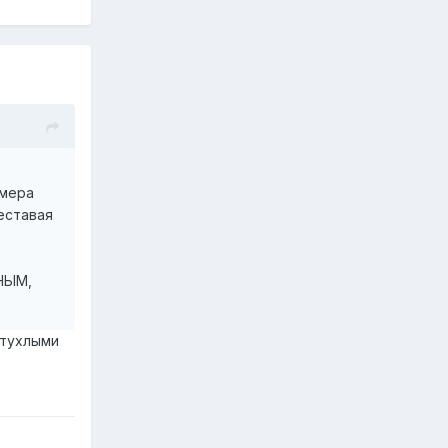
омера
реставая
ННЫМ,
 тухлыми