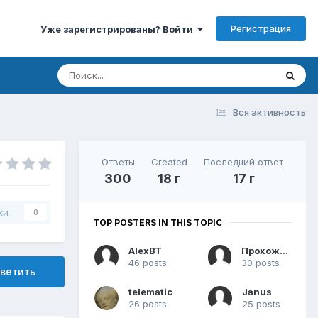
Регистрация
Уже зарегистрированы? Войти
Вся активность
Ответы
Created
Последний ответ
300
18 г
17 г
ки
0
TOP POSTERS IN THIS TOPIC
AlexBT
Прохожий
46 posts
30 posts
ветить
telematic
Janus
26 posts
25 posts