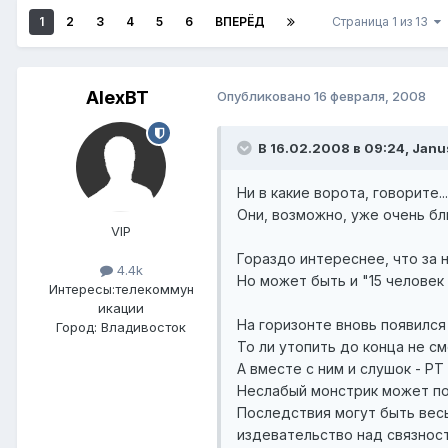
1
2
3
4
5
6
ВПЕРЁД
Страница 1 из 13
AlexBT
Опубликовано
16 февраля, 2008
В 16.02.2008 в 09:24, Janu
Ни в какие ворота, говорите..
Они, возможно, уже очень бл
VIP
Гораздо интереснее, что за 
4.4k
Но может быть и "15 человек
Интересы:
телекоммун
икации
На горизонте вновь появился
Город:
Владивосток
То ли утопить до конца не см
А вместе с ним и слушок - Р
Неслабый монстрик может по
Последствия могут быть вес
издевательство над связнос