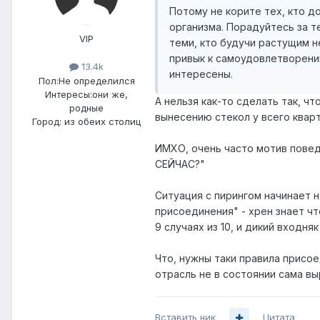
Потому не корите тех, кто д
организма. Порадуйтесь за те
VIP
теми, кто будучи растущим не 
привык к самоудовлетворению 
13.4k
интересены.
Пол:
Не определился
Интересы:
они же,
А нельзя как-то сделать так, 
родные
вынесению стекол у всего квар
Город:
из обеих столиц
ИМХО, очень часто мотив повед
СЕЙЧАС?"
Ситуация с пирингом начинает 
присоединения" - хрен знает ч
9 случаях из 10, и дикий входня
Что, нужны таки правила присо
отрасль не в состоянии сама в
Вставить ник
Цитата