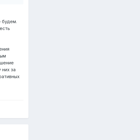
 будем.
 есть
ения
дым
дшение
 них за
тративных