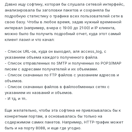
Давно ищу софтину, которая бы слушала сетевой интерфейс,
анализировала бы заголовки пакетов и сохраняла бы
подробную статистику о трафике всех пользователей сети в
свою базу. Чтобы в любое время, задав нужный временной
интервал (например, вчера с 19:00 до 21:00) и IP клиента,
можно было бы получить подробный отчет, куда этот самый
клиент лазил и что качал:
- Список URL-ов, куда он выходил, аля access_log, с
указанием объема каждого полученного файла.
- Список отправленных по SMTP и полученных по POP3/IMAP
писем с адресами получателей и их объемами.
- Список скачанных по FTP файлов с указанием адресов и
объемов.
- Список скачанных файлов в файлообменных сетях с
указанием их названий и объемов.
- И тд, и тп..
Еще желательно, чтобы эта софтина не привязывалась бы к
конкретным портам, а основывалась бы только на
содержимом самих пакетов. Например, HTTP-трафик может
быть и на порту 8088, и еще где угодно.