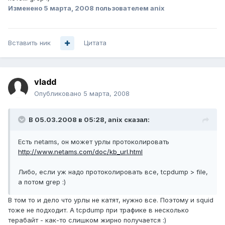
Изменено
5 марта, 2008
пользователем anix
Вставить ник
Цитата
vladd
Опубликовано
5 марта, 2008
В 05.03.2008 в 05:28, anix сказал:
Есть netams, он может урлы протоколировать
http://www.netams.com/doc/kb_url.html
Либо, если уж надо протоколировать все, tcpdump > file,
а потом grep :)
В том то и дело что урлы не катят, нужно все. Поэтому и squid
тоже не подходит. А tcpdump при трафике в несколько
терабайт - как-то слишком жирно получается :)