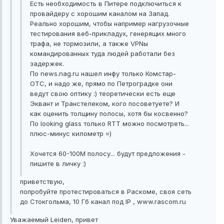
Есть необходимость в Питере подключиться к
провайдеру с хорошим каналом на Запад.
Реально хорошим, чтобы например нагрузочные
тестирования веб-прикладух, генерящих много
трафа, не тормозили, а также VPNы
командированных туда людей работали без
задержек.
По news.nag.ru нашел инфу только Комстар-
ОТС, и надо же, прямо по Петроградке они
ведут свою оптику :) теоретически есть еще
Эквант и Транстелеком, кого посоветуете? И
как оценить толщину полосы, хотя бы косвенно?
По looking glass только RTT можно посмотреть...
плюс-минус километр =)
Хочется 60-100М полосу... будут предложения -
пишите в личку :)
приветствую,
попробуйте протестироваться в Раскоме, своя сеть
до Стокгольма, 10 Гб канал под IP , www.rascom.ru
Уважаемый Leiden, привет