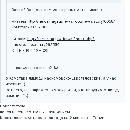
Зачэм? Все возьмем из открытых источников ;)
Читаем:
http://news.nag.ru/news/root/news/story16058/
Комстар-ОТС - 40Г
читаем:
http://forum.nag.ru/forum/index.php?
showto...mp;#entry292554
КТТК - 16 + 10 = 26Г
я правильно считаю? %)
У Комстара лямбды Раскомовско-Евротеловские, а у нас
честные. :)
Вот сегодня например лямбду рвали, кто-нибудь что-нибудь
заметил ? :)
Приветствую,
не согласен, с этим высказыванием.
К сожалению, устарело так года на 2 мощность Телии.