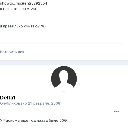
showto...mp;#entry292554
КТТК - 16 + 10 = 26Г
я правильно считаю? %)
Вставить ник
Delta1
Опубликовано
21 февраля, 2008
У Раскома еще год назад было 50G.