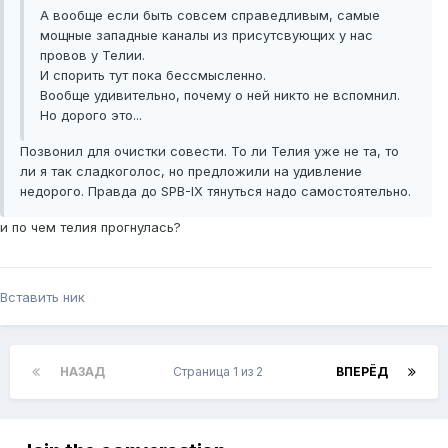
А вообще если быть совсем справедливым, самые
мощные западные каналы из присутсвующих у нас
провов у Телии.
И спорить тут пока бессмысленно.
Вообще удивительно, почему о ней никто не вспомнил.
Но дорого это...
Позвонил для очистки совести. То ли Телия уже не та, то
ли я так сладкоголос, но предложили на удивление
недорого. Правда до SPB-IX тянуться надо самостоятельно.
и по чем телия прогнулась?
Вставить ник
НАЗАД
Страница 1 из 2
ВПЕРЁД