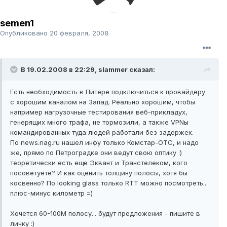
semen1
Опубликовано
20 февраля, 2008
В 19.02.2008 в 22:29, slammer сказал:
Есть необходимость в Питере подключиться к провайдеру
с хорошим каналом на Запад. Реально хорошим, чтобы
например нагрузочные тестирования веб-прикладух,
генерящих много трафа, не тормозили, а также VPNы
командированных туда людей работали без задержек.
По news.nag.ru нашел инфу только Комстар-ОТС, и надо
же, прямо по Петроградке они ведут свою оптику :)
теоретически есть еще Эквант и Транстелеком, кого
посоветуете? И как оценить толщину полосы, хотя бы
косвенно? По looking glass только RTT можно посмотреть...
плюс-минус километр =)
Хочется 60-100М полосу... будут предложения - пишите в
личку :)