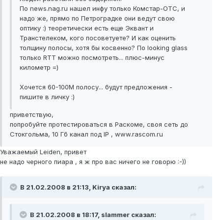
По news.nag.ru нашел инфу только Комстар-ОТС, и
надо же, прямо по Петроградке они ведут свою
оптику :) теоретически есть еще Эквант и
Транстелеком, кого посоветуете? И как оценить
толщину полосы, хотя бы косвенно? По looking glass
только RTT можно посмотреть... плюс-минус
километр =)
Хочется 60-100М полосу... будут предложения -
пишите в личку :)
приветствую,
попробуйте протестироваться в Раскоме, своя сеть до
Стокгольма, 10 Гб канал под IP , www.rascom.ru
Уважаемый Leiden, привет
не надо черного пиара , я ж про вас ничего не говорю :-))
В 21.02.2008 в 21:13, Kirya сказал:
В 21.02.2008 в 18:17, slammer сказал: