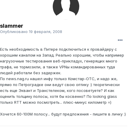
slammer
Опубликовано
19 февраля, 2008
Есть необходимость в Питере подключиться к провайдеру с
хорошим каналом на Запад. Реально хорошим, чтобы например
нагрузочные тестирования веб-прикладух, генерящих много
трафа, не тормозили, а также VPNы командированных туда
людей работали без задержек.
По news.nag.ru нашел инфу только Комстар-ОТС, и надо же,
прямо по Петроградке они ведут свою оптику :) теоретически
есть еще Эквант и Транстелеком, кого посоветуете? И как
оценить толщину полосы, хотя бы косвенно? По looking glass
только RTT можно посмотреть... плюс-минус километр =)
Хочется 60-100М полосу... будут предложения - пишите в личку :)