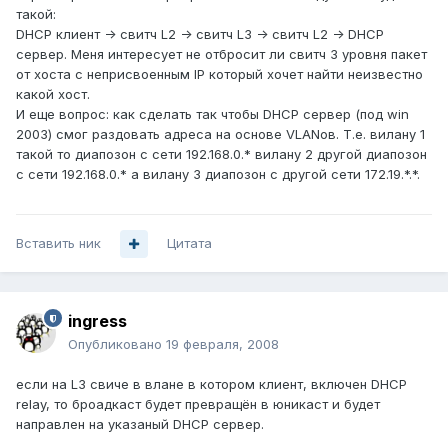
такой:
DHCP клиент -> свитч L2 -> свитч L3 -> свитч L2 -> DHCP
сервер. Меня интересует не отбросит ли свитч 3 уровня пакет
от хоста с неприсвоенным IP который хочет найти неизвестно
какой хост.
И еще вопрос: как сделать так чтобы DHCP сервер (под win
2003) смог раздовать адреса на основе VLANов. Т.е. вилану 1
такой то диапозон с сети 192.168.0.* вилану 2 другой диапозон
с сети 192.168.0.* а вилану 3 диапозон с другой сети 172.19.*.*.
Вставить ник
Цитата
ingress
Опубликовано
19 февраля, 2008
если на L3 свиче в влане в котором клиент, включен DHCP
relay, то броадкаст будет превращён в юникаст и будет
направлен на указаный DHCP сервер.