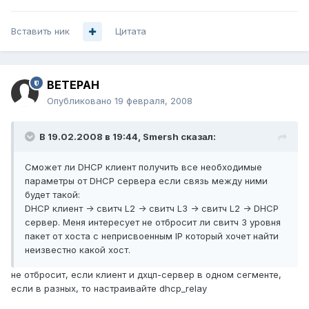
Вставить ник
Цитата
BETEPAH
Опубликовано
19 февраля, 2008
В 19.02.2008 в 19:44, Smersh сказал:
Сможет ли DHCP клиент получить все необходимые
параметры от DHCP сервера если связь между ними
будет такой:
DHCP клиент -> свитч L2 -> свитч L3 -> свитч L2 -> DHCP
сервер. Меня интересует не отбросит ли свитч 3 уровня
пакет от хоста с неприсвоенным IP который хочет найти
неизвестно какой хост.
не отбросит, если клиент и дхцп-сервер в одном сегменте,
если в разных, то настраивайте dhcp_relay