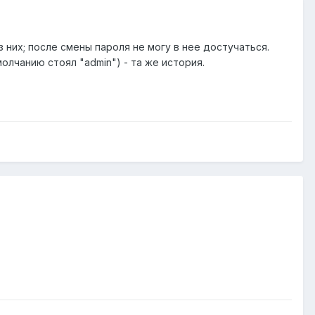
 них; после смены пароля не могу в нее достучаться.
олчанию стоял "admin") - та же история.