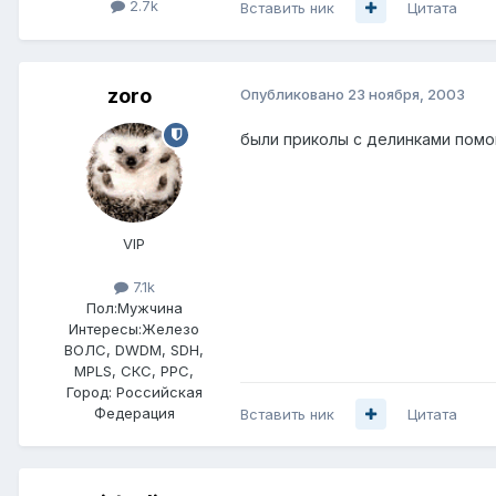
2.7k
Вставить ник
Цитата
zoro
Опубликовано
23 ноября, 2003
были приколы с делинками помой
VIP
7.1k
Пол:
Мужчина
Интересы:
Железо
ВОЛС, DWDM, SDH,
MPLS, СКС, РРС,
Город:
Российская
Федерация
Вставить ник
Цитата