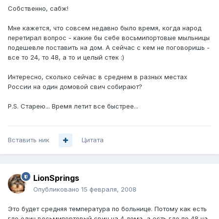
Собственно, сабж!
Мне кажется, что совсем недавно было время, когда народ
перетирал вопрос - какие бы себе восьмипортовые мыльницы
подешевле поставить на дом. А сейчас с кем не поговоришь -
все то 24, то 48, а то и целый стек :)
Интересно, сколько сейчас в среднем в разных местах
России на один домовой свич собирают?
P.S. Старею... Время летит все быстрее...
Вставить ник
Цитата
LionSprings
Опубликовано
15 февраля, 2008
Это будет средняя температура по больнице. Потому как есть
где один восьмипортовый свич на 4 дома, а есть где по 48 на