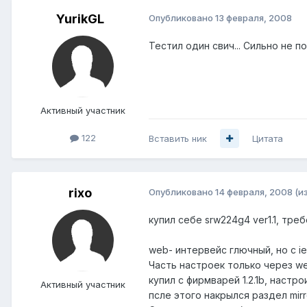
YurikGL
Опубликовано
13 февраля, 2008
Тестил один свич... Сильно не п
Активный участник
122
Вставить ник
Цитата
rixo
Опубликовано
14 февраля, 2008
(и
купил себе srw224g4 ver1.1, тре
web- интервейс глючный, но с i
Часть настроек только через we
купил с фирмварей 1.2.1b, настро
Активный участник
псле этого накрылся раздел mirr