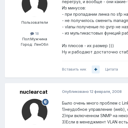
перегруз, и вообще - они какие-то
Из минусов:
- при пропадании линка по sfp 
- не получилось сменить managme
Пользователи
- vlanы полученые по gvrp не на
- из мультикастовых функций ра
18
Пол:
Мужчина
Город:
ЛенОбл
Из плюсов - их размер )))
Ну и рабодают достаточно стаби
Вставить ник
Цитата
nuclearcat
Опубликовано
12 февраля, 2008
Было очень много проблем с Lin
1)неудобное управление (web), 
2)при включенном SNMP на неко
3)Если в менеджмент VLAN есть 