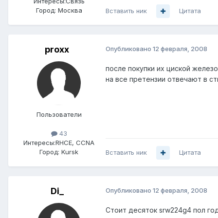
Интересы:
Связь
Город:
Москва
Вставить ник
Цитата
proxx
Опубликовано
12 февраля, 2008
после покупки их циской железо
на все претензии отвечают в сти
Пользователи
43
Интересы:
RHCE, CCNA
Город:
Kursk
Вставить ник
Цитата
Di_
Опубликовано
12 февраля, 2008
Стоит десяток srw224g4 пол года