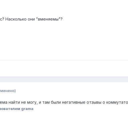
ис? Насколько они "вменяемы"?
зменено)
ема найти не могу, и там были негативные отзывы о коммутатора
зователем grama