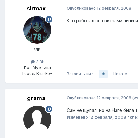
sirmax
Опубликовано
12 февраля, 2008
Кто работал со свитчами линкс
VIP
3.3k
Пол:
Мужчина
Город:
Kharkov
Вставить ник
Цитата
grama
Опубликовано
12 февраля, 2008
(и
Сам не щупал, но на Наге была т
Изменено
12 февраля, 2008
поль