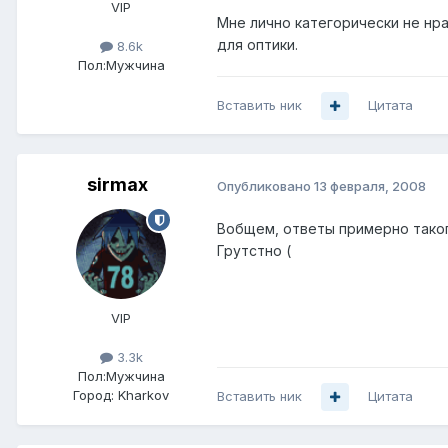
VIP
Мне лично категорически не нра
для оптики.
8.6k
Пол:
Мужчина
Вставить ник
Цитата
sirmax
Опубликовано
13 февраля, 2008
Вобщем, ответы примерно таког
Грутстно (
VIP
3.3k
Пол:
Мужчина
Город:
Kharkov
Вставить ник
Цитата