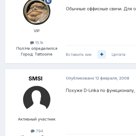
Обычные оффисные свичи. Для 
VIP
15.1k
Пол:
Не определился
Город:
Tattooine
Вставить ник
Цитата
SMSI
Опубликовано
12 февраля, 2008
Похуже D-Linka по функционалу,
Активный участник
794