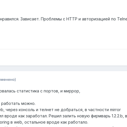
онравился. Зависает. Проблемы с HTTP и авторизацией по Telne
зменено)
бовалась статистика с портов, и миррор,
e работать можно.
b, через консоль и телнет не добраться, в частности mirror
ил вроде как заработал. Решил залить новую фирмварь 1.2.2.b, в
oring в web, остальное вроде как работало.