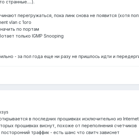
 странные.....).
начинают перегружаться, пока линк снова не появится (хотя п
nt vlan с 1ого
значить по портам
ботает только IGMP Snooping
льно - за пол года еще ни разу не пришлось идти и передерги
ksys
открывается в последних прошивках исключительно из Internet
торых прошивках виснут, похоже от переполнения счетчиков
посторонний траффик - есть шанс что свитч зависнет