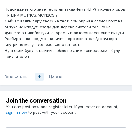
Подскажите кто знает есть ли такая фича (LFP) у конверторов
TP-LINK MC111CS/MC112CS ?
Сейчас взяли пару таких на тест, при обрыве оптики порт на
витухе не кладут, сзади дип-переключатели только на
дуплекс оптики/витухи, скорость и автосогласование витухи.
Разбирать на предмет наличия переключателя/джампера
внутри не могу - железо взято на тест.
Ну и если будут отззывы любые по этим конверорам - буду
признателен
Вставить ник
Цитата
Join the conversation
You can post now and register later. If you have an account,
sign in now
to post with your account.