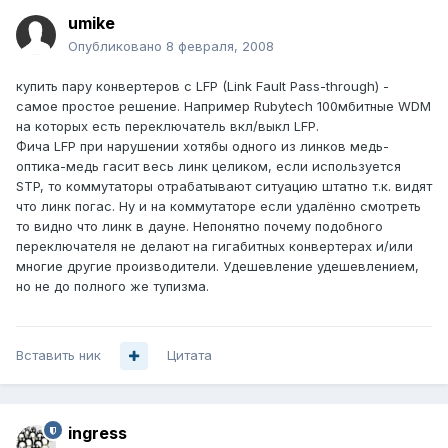
umike
Опубликовано
8 февраля, 2008
купить пару конвертеров с LFP (Link Fault Pass-through) -
самое простое решение. Например Rubytech 100мбитные WDM
на которых есть переключатель вкл/выкл LFP.
Фича LFP при нарушении хотябы одного из линков медь-
оптика-медь гасит весь линк целиком, если используется
STP, то коммутаторы отрабатывают ситуацию штатно т.к. видят
что линк погас. Ну и на коммутаторе если удалённо смотреть
то видно что линк в дауне. Непонятно почему подобного
переключателя не делают на гигабитных конвертерах и/или
многие другие производители. Удешевление удешевлением,
но не до полного же тупизма.
Вставить ник
Цитата
ingress