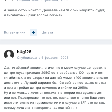
Опубликовано
6 февраля, 2008
А зачем сотки искать? Дешевле чем SFP они наврятли будут,
и гигабитный uplink вполне логичен.
Вставить ник
Цитата
bUg128
Опубликовано
6 февраля, 2008
Да, гигабитный аплинк логичен но в моем случае вопервых, в
центре (куда приходят 2950) есть свободные 100 порты и нет
гигабитных, а во-вторых на данный момент 100 аплинка вполне
достаточно. Лучший вариант был бы сейчас поставить стотки
а при апгрейде центра помнеять и гибики на 2950х.
Ну и не меньше хочется понимать в теории они существуют
или нет. Подозреваю что нет, но, насколько я понял Ваш ответ
исключительно из терминологии и в случае с SFP это не так,
потому хочц знать наверняка, дотошный я ;-)