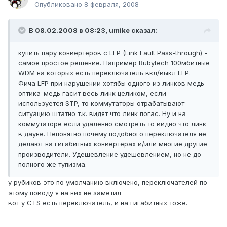
Опубликовано
8 февраля, 2008
В 08.02.2008 в 08:23, umike сказал:
купить пару конвертеров с LFP (Link Fault Pass-through) -
самое простое решение. Например Rubytech 100мбитные
WDM на которых есть переключатель вкл/выкл LFP.
Фича LFP при нарушении хотябы одного из линков медь-
оптика-медь гасит весь линк целиком, если
используется STP, то коммутаторы отрабатывают
ситуацию штатно т.к. видят что линк погас. Ну и на
коммутаторе если удалённо смотреть то видно что линк
в дауне. Непонятно почему подобного переключателя не
делают на гигабитных конвертерах и/или многие другие
производители. Удешевление удешевлением, но не до
полного же тупизма.
у рубиков это по умолчанию включено, переключателей по
этому поводу я на них не заметил
вот у CTS есть переключатель, и на гигабитных тоже.