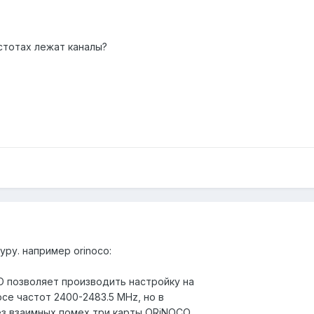
стотах лежат каналы?
ру. например orinoco:
 позволяет производить настройку на
се частот 2400-2483.5 MHz, но в
з взаимных помех три карты ORiNOCO.