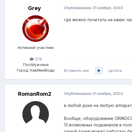
Grey
Опубликовано
21 ноября, 2003
где можно почитать на каких ча
Активный участник
278
Пол:
Мужчина
Город:
КавМинВоды
Вставить ник
Цитата
RomanRom2
Опубликовано
21 ноября, 2003
в любой доке на любую аппарату
Вообще, оборудование ORiNOCO
13 возможных подканалов в поло
одной точке может работать бе