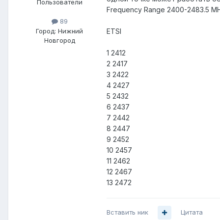
Пользователи
Frequency Range 2400-2483.5 MH
89
Город:
Нижний
ETSI
Новгород
1 2412
2 2417
3 2422
4 2427
5 2432
6 2437
7 2442
8 2447
9 2452
10 2457
11 2462
12 2467
13 2472
Вставить ник
Цитата