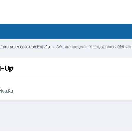
контента портала Nag.Ru
AOL сокращает техподдержку Dial-Up
l-Up
Nag.Ru