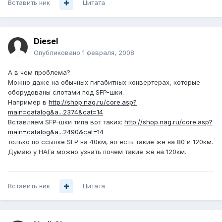
Вставить ник
Цитата
Diesel
Опубликовано
1 февраля, 2008
А в чем проблема?
Можно даже на обычных гигабитных конвертерах, которые
оборудованы слотами под SFP-шки.
Например в
http://shop.nag.ru/core.asp?
main=catalog&a...2374&cat=14
Вставляем SFP-шки типа вот таких:
http://shop.nag.ru/core.asp?
main=catalog&a...2490&cat=14
только по ссылке SFP на 40км, но есть такие же на 80 и 120км.
Думаю у НАГа можно узнать почем такие же на 120км.
Вставить ник
Цитата