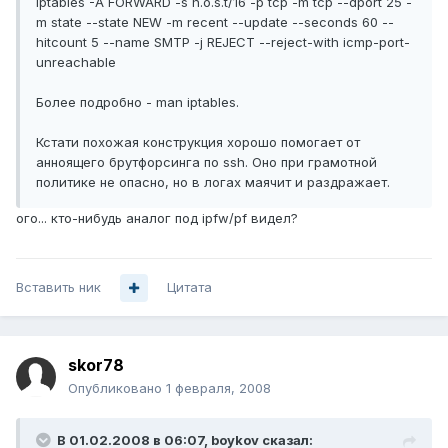
iptables -A FORWARD -s h.o.s.t/16 -p tcp -m tcp --dport 25 -
m state --state NEW -m recent --update --seconds 60 --
hitcount 5 --name SMTP -j REJECT --reject-with icmp-port-
unreachable
Более подробно - man iptables.
Кстати похожая конструкция хорошо помогает от
анноящего брутфорсинга по ssh. Оно при грамотной
политике не опасно, но в логах маячит и раздражает.
ого... кто-нибудь аналог под ipfw/pf видел?
Вставить ник
Цитата
skor78
Опубликовано
1 февраля, 2008
В 01.02.2008 в 06:07, boykov сказал: