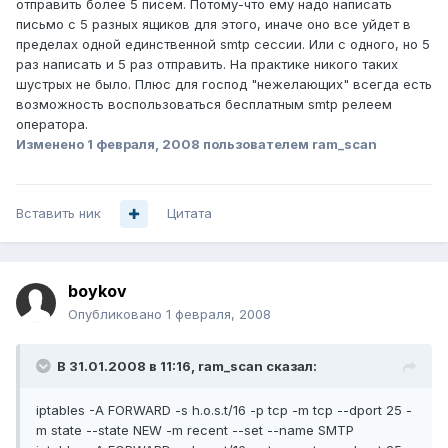
отправить более 5 писем. Потому-что ему надо написать
письмо с 5 разных ящиков для этого, иначе оно все уйдет в
пределах одной единственной smtp сессии. Или с одного, но 5
раз написать и 5 раз отправить. На практике никого таких
шустрых не было. Плюс для господ "нежелающих" всегда есть
возможность воспользоваться бесплатным smtp релеем
оператора.
Изменено
1 февраля, 2008
пользователем ram_scan
Вставить ник
Цитата
boykov
Опубликовано
1 февраля, 2008
В 31.01.2008 в 11:16, ram_scan сказал:
iptables -A FORWARD -s h.o.s.t/16 -p tcp -m tcp --dport 25 -
m state --state NEW -m recent --set --name SMTP