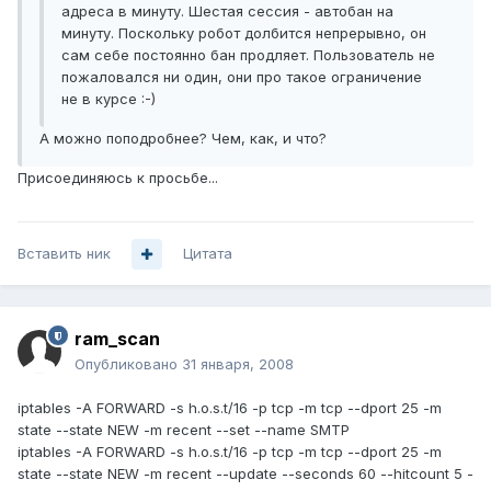
адреса в минуту. Шестая сессия - автобан на
минуту. Поскольку робот долбится непрерывно, он
сам себе постоянно бан продляет. Пользователь не
пожаловался ни один, они про такое ограничение
не в курсе :-)
А можно поподробнее? Чем, как, и что?
Присоединяюсь к просьбе...
Вставить ник
Цитата
ram_scan
Опубликовано
31 января, 2008
iptables -A FORWARD -s h.o.s.t/16 -p tcp -m tcp --dport 25 -m
state --state NEW -m recent --set --name SMTP
iptables -A FORWARD -s h.o.s.t/16 -p tcp -m tcp --dport 25 -m
state --state NEW -m recent --update --seconds 60 --hitcount 5 -