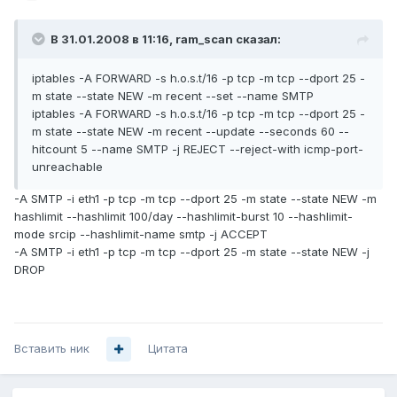
В 31.01.2008 в 11:16, ram_scan сказал:
iptables -A FORWARD -s h.o.s.t/16 -p tcp -m tcp --dport 25 -
m state --state NEW -m recent --set --name SMTP
iptables -A FORWARD -s h.o.s.t/16 -p tcp -m tcp --dport 25 -
m state --state NEW -m recent --update --seconds 60 --
hitcount 5 --name SMTP -j REJECT --reject-with icmp-port-
unreachable
-A SMTP -i eth1 -p tcp -m tcp --dport 25 -m state --state NEW -m
hashlimit --hashlimit 100/day --hashlimit-burst 10 --hashlimit-
mode srcip --hashlimit-name smtp -j ACCEPT
-A SMTP -i eth1 -p tcp -m tcp --dport 25 -m state --state NEW -j
DROP
Вставить ник
Цитата