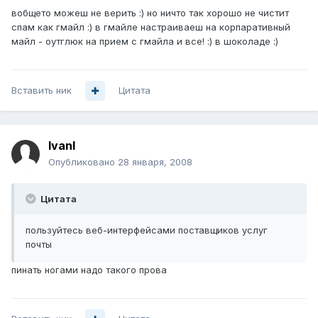
вобщето можеш не верить :) но ничто так хорошо не чистит
спам как гмайл :) в гмайле настраиваеш на корпаративный
майл - оутглюк на прием с гмайла и все! :) в шоколаде :)
Вставить ник
Цитата
IvanI
Опубликовано
28 января, 2008
Цитата
пользуйтесь веб-интерфейсами поставщиков услуг
почты
пинать ногами надо такого прова