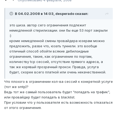
Опубликовано
4 февраля, 2008
В 04.02.2008 в 14:03, desperado сказал:
это шиза. автор сего ограничения подлежит
немедленной стерилизации. они бы еще 53 порт закрыли
:)
кроме немедленной смены провайдера юзерам можно
предложить, разве что, юзать туннели. это вообще
отличный способ обойти всякие дебилоидные
ограничения, такие, как ограничение по портам,
количеству tcp сессий, отсутствие прямого адреса, а
так же корявый прозрачный прокси. Правда, услуга
будет, скорее всего платной или очень некачественной.
Что плохого в ограничении кол-ва сессий к конкретной услуге
(тот же smtp)?
Ведь тот же самый пользователь будет "попадать на трафик",
или провайдер будет попадать в blacklist.
При условии что у пользователя есть возможность отказаться
от этого ограничения.