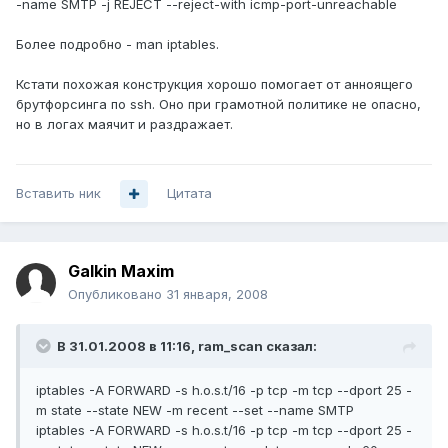
-name SMTP -j REJECT --reject-with icmp-port-unreachable
Более подробно - man iptables.
Кстати похожая конструкция хорошо помогает от анноящего
брутфорсинга по ssh. Оно при грамотной политике не опасно,
но в логах маячит и раздражает.
Вставить ник
Цитата
Galkin Maxim
Опубликовано
31 января, 2008
В 31.01.2008 в 11:16, ram_scan сказал:
iptables -A FORWARD -s h.o.s.t/16 -p tcp -m tcp --dport 25 -
m state --state NEW -m recent --set --name SMTP
iptables -A FORWARD -s h.o.s.t/16 -p tcp -m tcp --dport 25 -