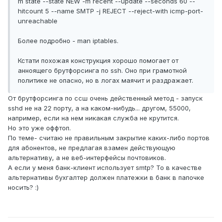
m state --state NEW -m recent --update --seconds 60 --
hitcount 5 --name SMTP -j REJECT --reject-with icmp-port-
unreachable
Более подробно - man iptables.
Кстати похожая конструкция хорошо помогает от
анноящего брутфорсинга по ssh. Оно при грамотной
политике не опасно, но в логах маячит и раздражает.
От брутфорсинга по ссш очень действенный метод - запуск
sshd не на 22 порту, а на каком-нибудь... другом, 55000,
например, если на нем никакая служба не крутится.
Но это уже оффтоп.
По теме- считаю не правильным закрытие каких-либо портов
для абонентов, не предлагая взамен действующую
альтернативу, а не веб-интерфейсы почтовиков.
А если у меня банк-клиент использует smtp? То в качестве
альтернативы бухгалтер должен платежки в банк в папочке
носить? :)