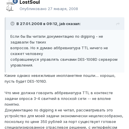
LostSoul
Опубликовано
27 января, 2008
В 27.01.2008 в 09:12, jab сказал:
Если бы Вы читали документацию по digiping - не
задавали бы таких
вопросов. Но я думаю аббревиатура TTL ничего не
скажет человеку
собравшемуся управлять свичами DES-1008D сервером
управления.
Какие однако невежливые инопланетяне пошли.... хорошо,
пусть будет DES-1016D.
Что мне должна говорить аббревиатура TTL в контексте
задачи опроса 3-4 свитчей в плоской сети -- не вполне
понятно.
Документацию по digiping я не читал, рассматривать это
устройство для моей задачи экономически нецелесообразно,
поскольку по цене 350 рублей за порт существует готовое
специализированное отраслевое решение, с интерфейсом