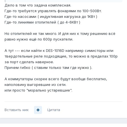
Дело в том что задача комплесная.
Где-то требуется управлять фонарями по 100-500Вт.
Где-то насосами ( индуктивная нагрузка до 1КВт )
Где-то линиями отопителей ( до 4-6КВт )
Но отопителей не так много. И для них к тому решению всё
равно нужно ещё по 600р пускатели.
А тут --- если найти к DES-1016D например симисторы или
твердотельные реле подходящие, то можно в пределах 100р
за порт сделать наверное.
Причем гибко ( ставим только там где нужно ).
А коммутаторы скорее всего будут вообще бесплатно,
наполовину выгоревшие из сети.
или просто "морально устаревшие".
Вставить ник
Цитата