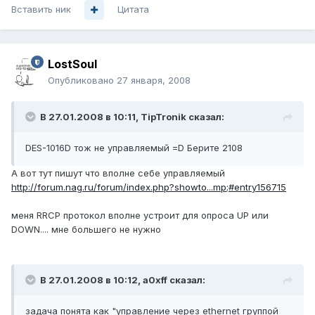
Вставить ник
Цитата
LostSoul
Опубликовано
27 января, 2008
В 27.01.2008 в 10:11, TipTronik сказал:
DES-1016D тож не управляемый =D Берите 2108
А вот тут пишут что вполне себе управляемый
http://forum.nag.ru/forum/index.php?showto...mp;#entry156715
меня RRCP протокол вполне устроит для опроса UP или
DOWN.... мне большего не нужно
В 27.01.2008 в 10:12, a0xff сказал:
задача понята как "управление через ethernet группой