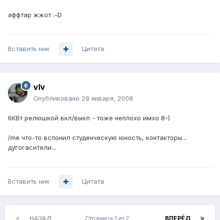
аффтар жжот :-D
Вставить ник
Цитата
vIv
Опубликовано
28 января, 2008
6КВт релюшкой вкл/выкл - тоже неплохо имхо 8-)
/me что-то вспонил студенческую юность, контакторы...
дугогасители...
Вставить ник
Цитата
НАЗАД
Страница 1 из 2
ВПЕРЁД