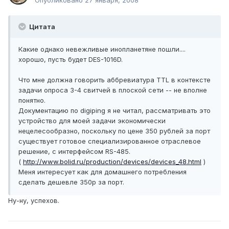
Опубликовано
27 января, 2008
Цитата
Какие однако невежливые инопланетяне пошли....
хорошо, пусть будет DES-1016D.
Что мне должна говорить аббревиатура TTL в контексте
задачи опроса 3-4 свитчей в плоской сети -- не вполне
понятно.
Документацию по digiping я не читал, рассматривать это
устройство для моей задачи экономически
нецелесообразно, поскольку по цене 350 рублей за порт
существует готовое специализированное отраслевое
решение, с интерфейсом RS-485.
(
http://www.bolid.ru/production/devices/devices_48.html
)
Меня интересует как для домашнего потребления
сделать дешевле 350р за порт.
Ну-ну, успехов.