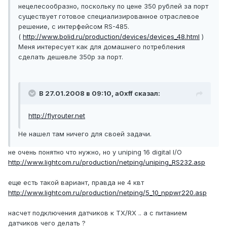
нецелесообразно, поскольку по цене 350 рублей за порт
существует готовое специализированное отраслевое
решение, с интерфейсом RS-485.
(
http://www.bolid.ru/production/devices/devices_48.html
)
Меня интересует как для домашнего потребления
сделать дешевле 350р за порт.
В 27.01.2008 в 09:10, a0xff сказал:
http://flyrouter.net
Не нашел там ничего для своей задачи.
не очень понятно что нужно, но у uniping 16 digital I/O
http://www.lightcom.ru/production/netping/uniping_RS232.asp
еще есть такой вариант, правда не 4 квт
http://www.lightcom.ru/production/netping/5_10_nppwr220.asp
насчет подключения датчиков к TX/RX .. а с питанием
датчиков чего делать ?