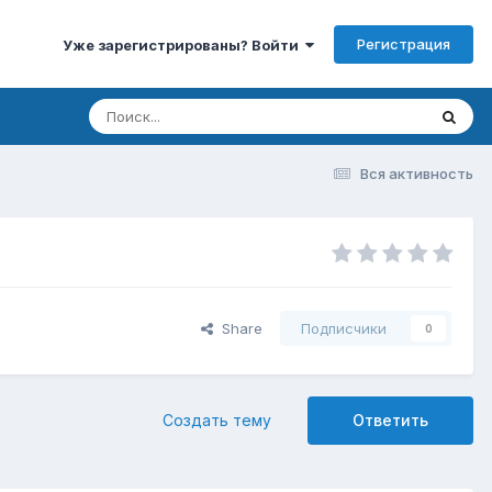
Регистрация
Уже зарегистрированы? Войти
Вся активность
Share
Подписчики
0
Создать тему
Ответить