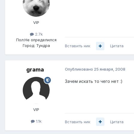
VIP
2.7k
Пол:
Не определился
Город:
Тундра
Вставить ник
Цитата
grama
Опубликовано
25 января, 2008
Зачем искать то чего нет :)
VIP
1.1k
Вставить ник
Цитата