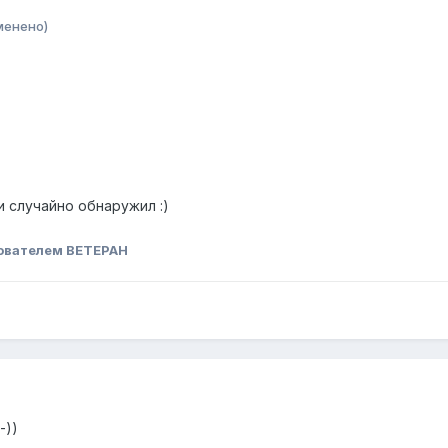
менено)
 случайно обнаружил :)
.
ователем BETEPAH
-))