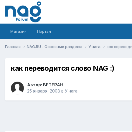
Магазин
Портал
Главная
NAG.RU - Основные разделы
У нага
как переводи
как переводится слово NAG :)
Автор:
BETEPAH
25 января, 2008
в
У нага