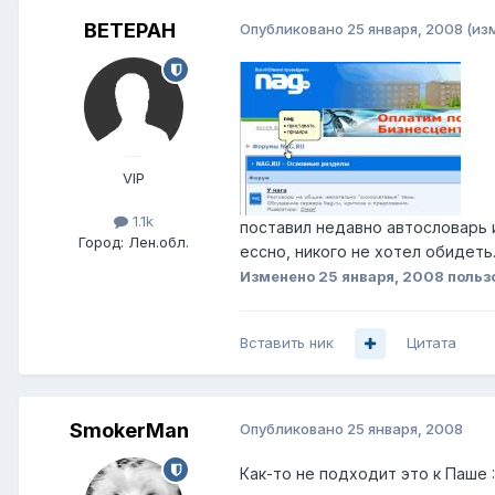
BETEPAH
Опубликовано
25 января, 2008
(из
VIP
1.1k
поставил недавно автословарь и
Город:
Лен.обл.
ессно, никого не хотел обидеть
Изменено
25 января, 2008
польз
Вставить ник
Цитата
SmokerMan
Опубликовано
25 января, 2008
Как-то не подходит это к Паше :