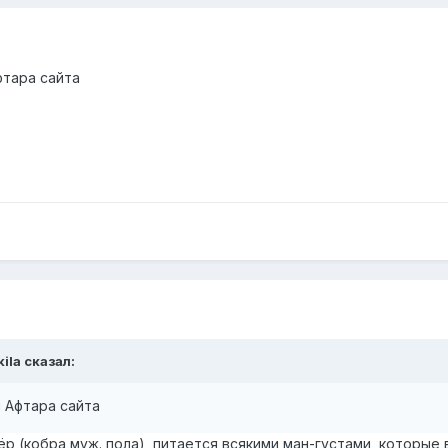
фтара сайта
kila сказал:
 Афтара сайта
р (кобра муж. пола), питается всякими ман-густами, которые в