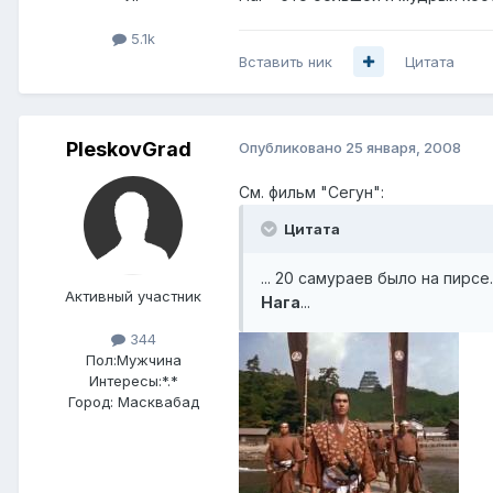
5.1k
Вставить ник
Цитата
PleskovGrad
Опубликовано
25 января, 2008
См. фильм "Сегун":
Цитата
... 20 самураев было на пир
Активный участник
Нага
...
344
Пол:
Мужчина
Интересы:
*.*
Город:
Масквабад