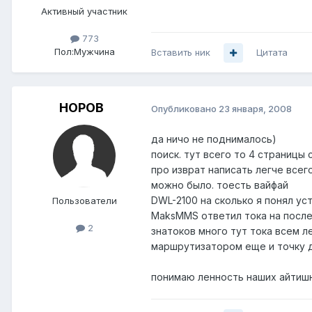
Активный участник
773
Пол:
Мужчина
Вставить ник
Цитата
НОРОВ
Опубликовано
23 января, 2008
да ничо не поднималось)
поиск. тут всего то 4 страницы
про изврат написать легче всег
можно было. тоесть вайфай
DWL-2100 на сколько я понял ус
Пользователи
MaksMMS ответил тока на посл
2
знатоков много тут тока всем л
маршрутизатором еще и точку д
понимаю ленность наших айтишни