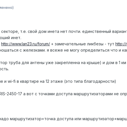
менено)
 секторе, т.е. свой дом инета нет почти. единственный вариан
роший инет.
+
http://www.lan23.ru/forum/
+ замечательные ликбезы - тут
http:/
шаться с железками. я всеже не могу определиться что и как
ор труба для антены уже закрепленна на крыше) и дом в 1 км о
ость.
е и wi-fi в квартире на 12 этаже (это типа благодарности)
IS-2450-17 а вот с точками доступа маршрутизаторами не опр
 надо маршрутизатор+точка доступа или маршрутизатор+мар