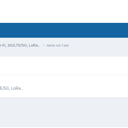
Fi, 3G/LTE/5G, LoRa...
линк на 1 км
/5G, LoRa...