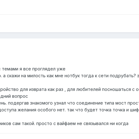
 с темами я все проглядел уже
о. а скажи на милость как мне нотбук тогда к сети подрубать?
тройство для изврата как раз , для любителей посношаться с 
едний вопрос
ень. подергав знакомого узнал что соединение типа мост про
оступа желания особого нет. так что будет точка точка и ши
ков сам такой. просто с вайфаем не связывался ни когда