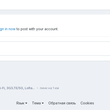
ign in now
to post with your account.
Fi, 3G/LTE/5G, LoRa...
линк на 1 км
Язык
Тема
Обратная связь
Cookies