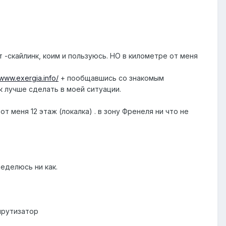
т -скайлинк, коим и пользуюсь. НО в километре от меня
/www.exergia.info/
+ пообщавшись со знакомым
 лучше сделать в моей ситуации.
т меня 12 этаж (локалка) . в зону Френеля ни что не
еделюсь ни как.
шрутизатор