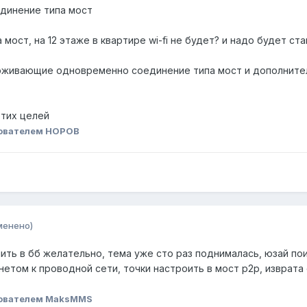
единение типа мост
 мост, на 12 этаже в квартире wi-fi не будет? и надо будет ст
живающие одновременно соединение типа мост и дополнительн
этих целей
ователем НОРОВ
менено)
ить в бб желательно, тема уже сто раз поднималась, юзай пои
нетом к проводной сети, точки настроить в мост p2p, изврат
ователем MaksMMS