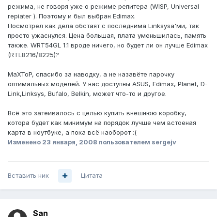
режима, не говоря уже о режиме репитера (WISP, Universal
repiater ). Поэтому и был выбран Edimax.
Посмотрел как дела обстаят с последнима Linksysa'ми, так
просто ужаснулся. Цена большая, плата уменьшилась, память
также. WRT54GL 1.1 вроде ничего, но будет ли он лучше Edimax
(RTL8216/8225)?
MaXToP, cпасибо за наводку, а не назавёте парочку
оптимальных моделей. У нас доступны ASUS, Edimax, Planet, D-
Link,Linksys, Bufalo, Belkin, может что-то и другое.
Всё это затеивалось с целью купить внешнюю коробку,
котора будет как минимум на порядок лучше чем встоеная
карта в ноутбуке, а пока всё наоборот :(
Изменено
23 января, 2008
пользователем sergejv
Вставить ник
Цитата
San