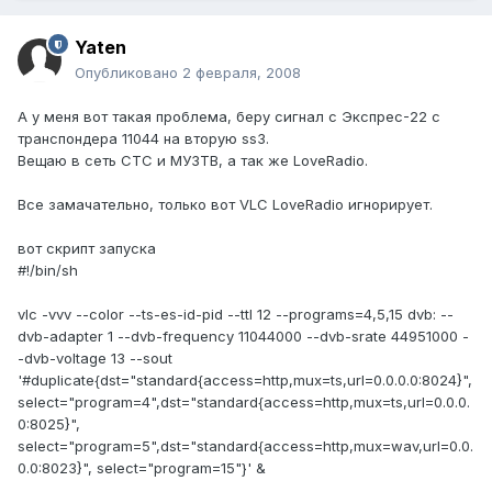
Yaten
Опубликовано
2 февраля, 2008
А у меня вот такая проблема, беру сигнал с Экспрес-22 с
транспондера 11044 на вторую ss3.
Вещаю в сеть CTC и МУЗТВ, а так же LoveRadio.
Все замачательно, только вот VLC LoveRadio игнорирует.
вот скрипт запуска
#!/bin/sh
vlc -vvv --color --ts-es-id-pid --ttl 12 --programs=4,5,15 dvb: --
dvb-adapter 1 --dvb-frequency 11044000 --dvb-srate 44951000 -
-dvb-voltage 13 --sout
'#duplicate{dst="standard{access=http,mux=ts,url=0.0.0.0:8024}",
select="program=4",dst="standard{access=http,mux=ts,url=0.0.0.
0:8025}",
select="program=5",dst="standard{access=http,mux=wav,url=0.0.
0.0:8023}", select="program=15"}' &