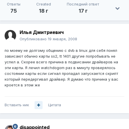
Ответы
Created
Последний ответ
75
18 г
17 г
Илья Дмитриевич
Опубликовано
19 января, 2008
по моему не долгому общению с dvb в linux для себя понял
зависают обычно карты ss2, tt 1401 другие попробывать не
успел а. Скорее всего причина в подвисании драйверов на
эти карты. Я лечил watchdogom раз в минуту проверялось
состоянии карты если сигнал пропадал запускается скрипт
который передергивал драйвер. Я думаю что причина у вас
кроется в этом же
Вставить ник
Цитата
disappointed