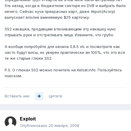
5ть назад, когда в бюджетном секторе из DVB и выбрать было
нечего. Сейчас куча прекрасных карт, даже Укроп(Acorp)
выпускает вполне вменяемую $25 карточку.
SS2 какашка, продавцам втюхивающим эту какашку нуно
отрывать руки и отстреливать яица. Извините, что грубо.
А вообще попробуйте для начала 0.8.5 vlc и посмотрите как
часто будут висы, но уверен практически ан 100%, что это всё
те же старые глюки SS2.
P.S. О глюках SS2 можно почитать на itelsat.info. Пользуйтесь
поиском.
Вставить ник
Цитата
Exploit
Опубликовано
20 января, 2008