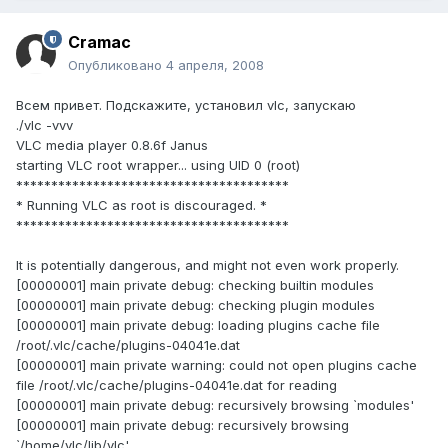
Cramac
Опубликовано
4 апреля, 2008
Всем привет. Подскажите, установил vlc, запускаю
./vlc -vvv
VLC media player 0.8.6f Janus
starting VLC root wrapper... using UID 0 (root)
***************************************
* Running VLC as root is discouraged. *
***************************************
It is potentially dangerous, and might not even work properly.
[00000001] main private debug: checking builtin modules
[00000001] main private debug: checking plugin modules
[00000001] main private debug: loading plugins cache file
/root/.vlc/cache/plugins-04041e.dat
[00000001] main private warning: could not open plugins cache
file /root/.vlc/cache/plugins-04041e.dat for reading
[00000001] main private debug: recursively browsing `modules'
[00000001] main private debug: recursively browsing
`/home/vlc/lib/vlc'