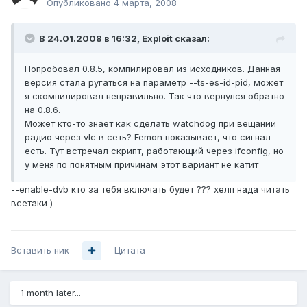
Опубликовано
4 марта, 2008
В 24.01.2008 в 16:32, Exploit сказал:
Попробовал 0.8.5, компилировал из исходников. Данная
версия стала ругаться на параметр --ts-es-id-pid, может
я скомпилировал неправильно. Так что вернулся обратно
на 0.8.6.
Может кто-то знает как сделать watchdog при вещании
радио через vlc в сеть? Femon показывает, что сигнал
есть. Тут встречал скрипт, работающий через ifconfig, но
у меня по понятным причинам этот вариант не катит
--enable-dvb кто за тебя включать будет ??? хелп нада читать
всетаки )
Вставить ник
Цитата
1 month later...