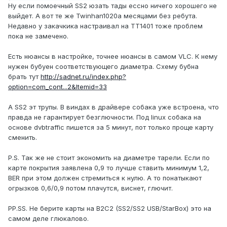
Ну если помоечный SS2 юзать тады ессно ничего хорошего не
выйдет. А вот те же Twinhan1020a месяцами без ребута.
Недавно у закачкика настраивал на TT1401 тоже проблем
пока не замечено.
Есть нюансы в настройке, точнее нюансы в самом VLC. К нему
нужен бубуен соответствующего диаметра. Схему бубна
брать тут
http://sadnet.ru/index.php?
option=com_cont...2&Itemid=33
А SS2 эт трупы. В виндах в драйвере собака уже встроена, что
правда не гарантирует безглючности. Под linux собака на
основе dvbtraffic пишется за 5 минут, пот только проще карту
сменить.
P.S. Так же не стоит экономить на диаметре тарели. Если по
карте покрытия заявлена 0,9 то лучше ставить минимум 1,2,
BER при этом должен стремиться к нулю. А то понатыкают
огрызков 0,6/0,9 потом плачутся, виснет, глючит.
PP.SS. Не берите карты на B2C2 (SS2/SS2 USB/StarBox) это на
самом деле глюкалово.