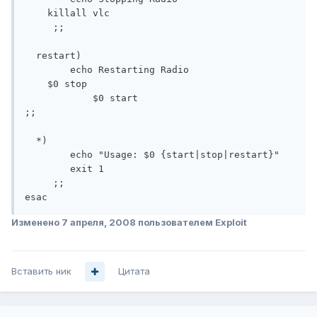
    killall vlc

     ;;

  restart)

        echo Restarting Radio

    $0 stop

            $0 start

;;

  *)

        echo "Usage: $0 {start|stop|restart}"

        exit 1

     ;;

esac
Изменено
7 апреля, 2008
пользователем Exploit
Вставить ник
Цитата