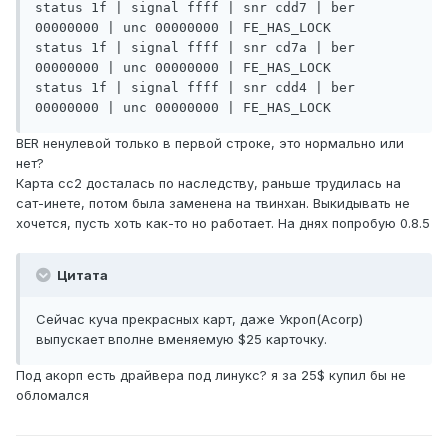
status 1f | signal ffff | snr cdd7 | ber 
00000000 | unc 00000000 | FE_HAS_LOCK

status 1f | signal ffff | snr cd7a | ber 
00000000 | unc 00000000 | FE_HAS_LOCK

status 1f | signal ffff | snr cdd4 | ber 
00000000 | unc 00000000 | FE_HAS_LOCK
BER ненулевой только в первой строке, это нормально или
нет?
Карта сс2 досталась по наследству, раньше трудилась на
сат-инете, потом была заменена на твинхан. Выкидывать не
хочется, пусть хоть как-то но работает. На днях попробую 0.8.5
Цитата
Сейчас куча прекрасных карт, даже Укроп(Acorp)
выпускает вполне вменяемую $25 карточку.
Под акорп есть драйвера под линукс? я за 25$ купил бы не
обломался