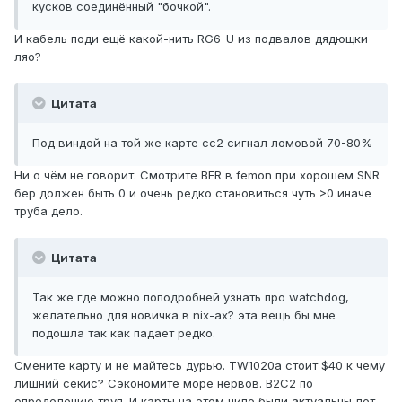
кусков соединённый "бочкой".
И кабель поди ещё какой-нить RG6-U из подвалов дядющки
ляо?
Цитата
Под виндой на той же карте сс2 сигнал ломовой 70-80%
Ни о чём не говорит. Смотрите BER в femon при хорошем SNR
бер должен быть 0 и очень редко становиться чуть >0 иначе
труба дело.
Цитата
Так же где можно поподробней узнать про watchdog,
желательно для новичка в nix-ax? эта вещь бы мне
подошла так как падает редко.
Смените карту и не майтесь дурью. TW1020a стоит $40 к чему
лишний секис? Сэкономите море нервов. B2C2 по
определению труп. И карты на этом чипе были актуальны лет