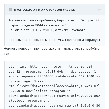
В 02.02.2008 в 07:06, Yaten сказал:
А у меня вот такая проблема, беру сигнал с Экспрес-22
с транспондера 11044 на вторую ss3.
Вещаю в сеть CTC и МУЗТВ, а так же LoveRadio.
Все замачательно, только вот VLC LoveRadio игнорирует.
Немного неправильно проставлены параметры, попробуйте
так
vlc --intf=http -vvv --color --ts-es-id-pid --
ttl 12 --programs=4,5,15 dvb: --dvb-adapter 1 -
-dvb-frequency 11044000 --dvb-srate 44951000 --
dvb-voltage 13 --sout 
'#duplicate{dst=standard{access=http,mux=ts,url
=0.0.0.0:8024}select="program=4", 
dst=standard{access=http,mux=ts,url=0.0.0.0:802
5}select="program=5", 
dst=standard{access=http,mux=raw,url=0.0.0.0:80