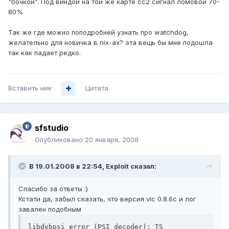
"бочкой". Под виндой на той же карте сс2 сигнал ломовой 70-
80%
Так же где можно поподробней узнать про watchdog,
желательно для новичка в nix-ax? эта вещь бы мне подошла
так как падает редко.
Вставить ник
Цитата
sfstudio
Опубликовано
20 января, 2008
В 19.01.2008 в 22:54, Exploit сказал:
Спасибо за ответы :)
Кстати да, забыл сказать, что версия vlc 0.8.6c и лог
завален подобным
libdvbpsi error (PSI decoder): TS 