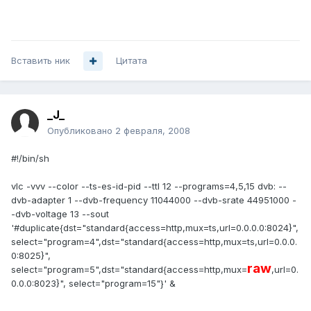
Вставить ник
Цитата
_J_
Опубликовано
2 февраля, 2008
#!/bin/sh
vlc -vvv --color --ts-es-id-pid --ttl 12 --programs=4,5,15 dvb: --
dvb-adapter 1 --dvb-frequency 11044000 --dvb-srate 44951000 -
-dvb-voltage 13 --sout
'#duplicate{dst="standard{access=http,mux=ts,url=0.0.0.0:8024}",
select="program=4",dst="standard{access=http,mux=ts,url=0.0.0.
0:8025}",
raw
select="program=5",dst="standard{access=http,mux=
,url=0.
0.0.0:8023}", select="program=15"}' &