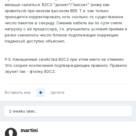
меньше сыпаться. B2C2 "дохнет"/"виснет" (кому как
нравиться) при низком высоком BER. Т.е. как только
приходится корректировать хоть сколько-то существенное
число пакетов в секунду. Сменив кабель вы по сути сняли
нагрузку с её процессора, т.к. улучшились условия приёма и
резко снизилось число блоков подллежащих коррекции.
Надеюсьб доступно объяснил.
P.S. Какашечные свойства B2C2 при этом никто не отменял.
Это скорее исключение подтверждающее правило. Правило
звучит так - фтопку B2C2.
Вставить ник
Цитата
2 weeks later...
martini