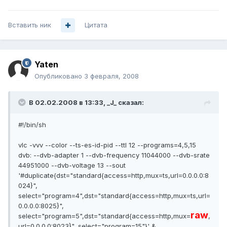
Вставить ник
Цитата
Yaten
Опубликовано
3 февраля, 2008
В 02.02.2008 в 13:33, _J_ сказал:
#!/bin/sh
vlc -vvv --color --ts-es-id-pid --ttl 12 --programs=4,5,15
dvb: --dvb-adapter 1 --dvb-frequency 11044000 --dvb-srate
44951000 --dvb-voltage 13 --sout
'#duplicate{dst="standard{access=http,mux=ts,url=0.0.0.0:8
024}",
select="program=4",dst="standard{access=http,mux=ts,url=
0.0.0.0:8025}",
raw
select="program=5",dst="standard{access=http,mux=
,
url=0.0.0.0:8023}", select="program=15"}' &