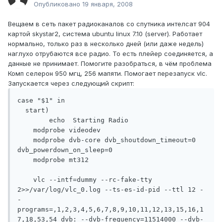
Опубликовано
19 января, 2008
Вещаем в сеть пакет радиоканалов со спутника интелсат 904
картой skystar2, система ubuntu linux 7.10 (server). Работает
нормально, только раз в несколько дней (или даже недель)
наглухо отрубаются все радио. То есть плейер соединяется, а
данные не принимает. Помогите разобраться, в чём проблема
Комп селерон 950 мгц, 256 мапяти. Помогает перезапуск vlc.
Запускается через следующий скрипт:
case "$1" in

  start)

        echo  Starting Radio

    modprobe videodev

    modprobe dvb-core dvb_shoutdown_timeout=0 
dvb_powerdown_on_sleep=0

    modprobe mt312

    vlc --intf=dummy --rc-fake-tty 
2>>/var/log/vlc_0.log --ts-es-id-pid --ttl 12 -
-
programs=,1,2,3,4,5,6,7,8,9,10,11,12,13,15,16,1
7,18,53,54 dvb: --dvb-frequency=11514000 --dvb-