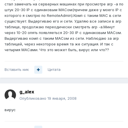
стал замечать на серверных машинах при просмотре arp -a по
штук 20-30 IP с одинаковым MACом(причем даже у моего IP с
которого я смотрю по RemoteAdmin).Комп с таким MAC в сети
существует. Выдергиваю его и сети. Удаляю все записи в arp
таблице, продолжаю переодически смотреть arp -a.Минут
через 10-20 опять появляеться 20-30 IP с одинаковым MACом.
Выдергиваю комп с таким MACом из сети. Наблюдаю за arp
таблицей, через некоторое время та же ситуация. И так с
четырмя MACами. Что это может быть, вирус или что??
Вставить ник
Цитата
g_alex
Опубликовано
19 января, 2008
вирус