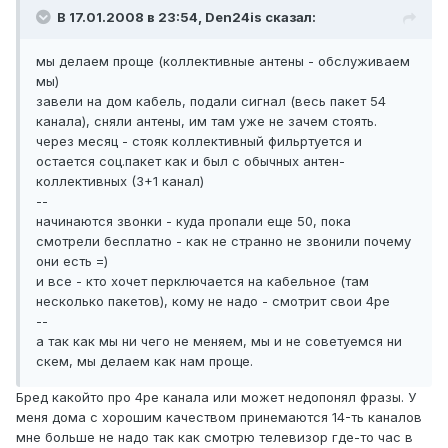
В 17.01.2008 в 23:54, Den24is сказал:
мы делаем проще (коллективные антены - обслуживаем
мы)
завели на дом кабель, подали сигнал (весь пакет 54
канала), сняли антены, им там уже не зачем стоять.
через месяц - стояк коллективный фильртуется и
остается соц.пакет как и был с обычных антен-
коллективных (3+1 канал)
--
начинаются звонки - куда пропали еще 50, пока
смотрели бесплатно - как не странно не звонили почему
они есть =)
и все - кто хочет перключается на кабельное (там
несколько пакетов), кому не надо - смотрит свои 4ре
--
а так как мы ни чего не меняем, мы и не советуемся ни
скем, мы делаем как нам проще.
Бред какойто про 4ре канала или может недопонял фразы. У
меня дома с хорошим качеством принемаются 14-ть каналов
мне больше не надо так как смотрю телевизор где-то час в