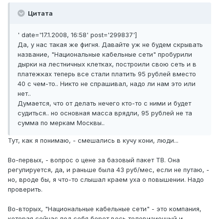
Цитата
' date='17.1.2008, 16:58' post='299837']
Да, у нас такая же фигня. Давайте уж не будем скрывать
название, "Национальные кабельные сети" пробурили
дырки на лестничных клетках, построили свою сеть и в
платежках теперь все стали платить 95 рублей вместо
40 с чем-то.. Никто не спрашивал, надо ли нам это или
нет..
Думается, что от делать нечего кто-то с ними и будет
судиться.. но основная масса врядли, 95 рублей не та
сумма по меркам Москвы..
Тут, как я понимаю, - смешались в кучу кони, люди...
Во-первых, - вопрос о цене за базовый пакет ТВ. Она
регулируется, да, и раньше была 43 руб/мес, если не путаю, -
но, вроде бы, я что-то слышал краем уха о повышении. Надо
проверить.
Во-вторых, "Национальные кабельные сети" - это компания,
которая сейчас под себя берет весь телевизионный и