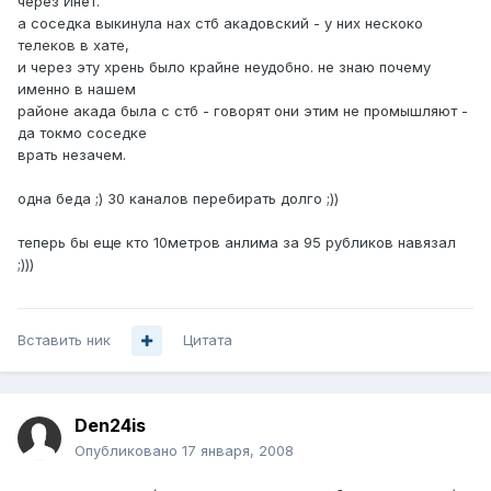
через Инет.
а соседка выкинула нах стб акадовский - у них нескоко
телеков в хате,
и через эту хрень было крайне неудобно. не знаю почему
именно в нашем
районе акада была с стб - говорят они этим не промышляют -
да токмо соседке
врать незачем.
одна беда ;) 30 каналов перебирать долго ;))
теперь бы еще кто 10метров анлима за 95 рубликов навязал
;)))
Вставить ник
Цитата
Den24is
Опубликовано
17 января, 2008