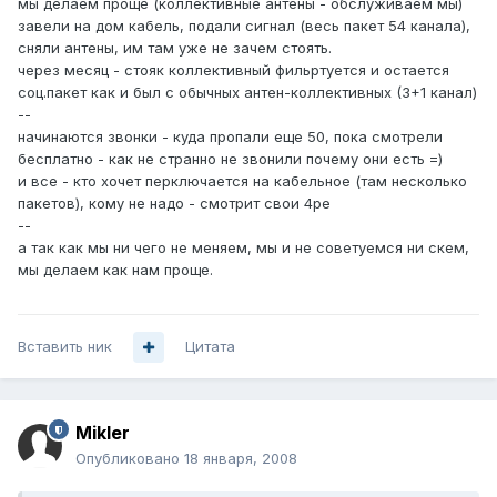
мы делаем проще (коллективные антены - обслуживаем мы)
завели на дом кабель, подали сигнал (весь пакет 54 канала),
сняли антены, им там уже не зачем стоять.
через месяц - стояк коллективный фильртуется и остается
соц.пакет как и был с обычных антен-коллективных (3+1 канал)
--
начинаются звонки - куда пропали еще 50, пока смотрели
бесплатно - как не странно не звонили почему они есть =)
и все - кто хочет перключается на кабельное (там несколько
пакетов), кому не надо - смотрит свои 4ре
--
а так как мы ни чего не меняем, мы и не советуемся ни скем,
мы делаем как нам проще.
Вставить ник
Цитата
Mikler
Опубликовано
18 января, 2008