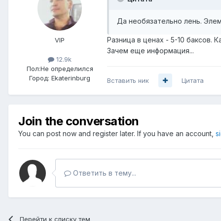
Да необязательно лень. Эл
Разница в ценах - 5-10 баксов. 
VIP
Зачем еще информация...
12.9k
Пол:
Не определился
Город:
Ekaterinburg
Вставить ник
Цитата
Join the conversation
You can post now and register later. If you have an account,
s
Ответить в тему...
Перейти к списку тем