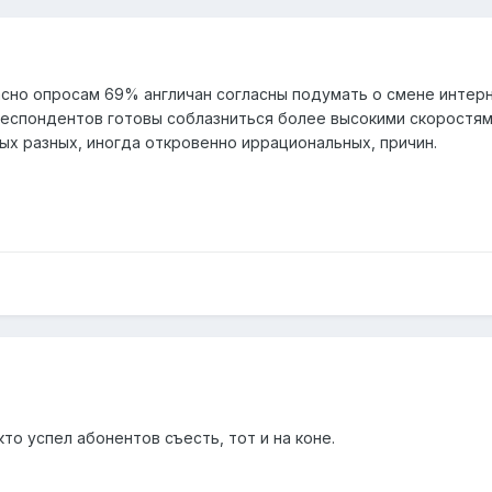
ласно опросам 69% англичан согласны подумать о смене инте
респондентов готовы соблазниться более высокими скоростя
ых разных, иногда откровенно иррациональных, причин.
кто успел абонентов съесть, тот и на коне.