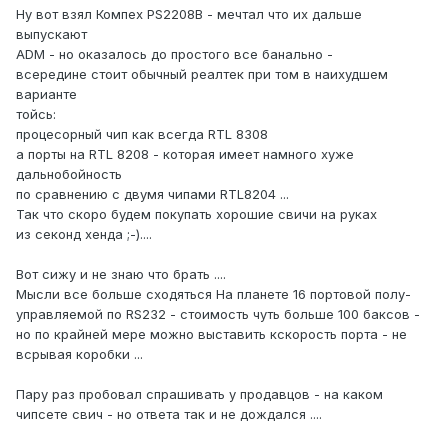
Ну вот взял Компех PS2208B - мечтал что их дальше
выпускают
ADM - но оказалось до простого все банально -
всередине стоит обычный реалтек при том в наихудшем
варианте
тойсь:
процесорный чип как всегда RTL 8308
а порты на RTL 8208 - которая имеет намного хуже
дальнобойность
по сравнению с двумя чипами RTL8204 ...
Так что скоро будем покупать хорошие свичи на руках
из секонд хенда ;-)....
Вот сижу и не знаю что брать ....
Мысли все больше сходяться На планете 16 портовой полу-
управляемой по RS232 - стоимость чуть больше 100 баксов -
но по крайней мере можно выставить кскорость порта - не
всрывая коробки ...
Пару раз пробовал спрашивать у продавцов - на каком
чипсете свич - но ответа так и не дождался ....