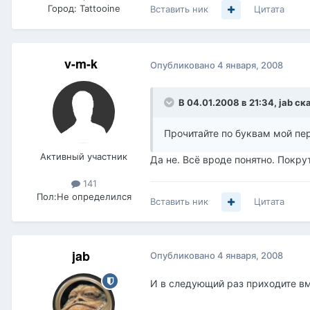
Город:
Tattooine
Вставить ник
Цитата
v-m-k
Опубликовано
4 января, 2008
В 04.01.2008 в 21:34, jab ск
Прочитайте по буквам мой пер
Активный участник
Да не. Всё вроде понятно. Покру
141
Пол:
Не определился
Вставить ник
Цитата
jab
Опубликовано
4 января, 2008
И в следующий раз приходите вмест