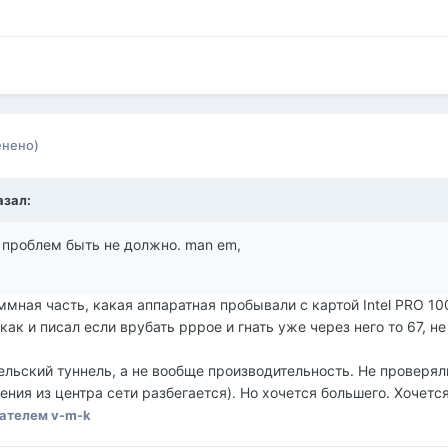
енено)
азал:
 проблем быть не должно. man em,
мная часть, какая аппаратная пробывали с картой Intel PRO 10
ак и писал если врубать pppoe и гнать уже через него то 67, не
ельский туннель, а не вообще производительность. Не проверял
ления из центра сети разбегается). Но хочется большего. Хочется 
ателем v-m-k