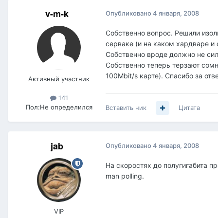
v-m-k
Опубликовано
4 января, 2008
Собственно вопрос. Решили изол
серваке (и на каком хардваре и 
Собственно вроде должно не силь
Собственно теперь терзают сомне
100Mbit/s карте). Спасибо за отв
Активный участник
141
Пол:
Не определился
Вставить ник
Цитата
jab
Опубликовано
4 января, 2008
На скоростях до полугигабита п
man polling.
VIP