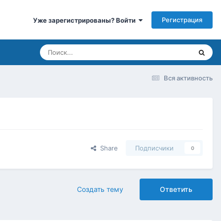
Регистрация
Уже зарегистрированы? Войти
Вся активность
Share
Подписчики
0
Создать тему
Ответить