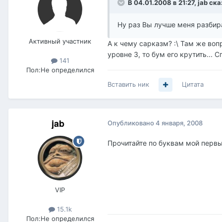
В 04.01.2008 в 21:27, jab ска
Ну раз Вы лучше меня разбира
Активный участник
А к чему сарказм? :\ Там же воп
уровне 3, то бум его крутить... С
141
Пол:
Не определился
Вставить ник
Цитата
jab
Опубликовано
4 января, 2008
Прочитайте по буквам мой первый
VIP
15.1k
Пол:
Не определился