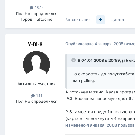
15.1k
Пол:
Не определился
Город:
Tattooine
Вставить ник
Цитата
v-m-k
Опубликовано
4 января, 2008
(изм
В 04.01.2008 в 20:59, jab ск
На скоростях до полугигабита
man polling.
Активный участник
А поточнее можно. Какая програм
141
PCI. Вообщем напрямую даёт 97 к
Пол:
Не определился
P.S. Имеется ввиду 1н пользоват
(карта в гиг воткнута и 4 направ
Изменено
4 января, 2008
пользов