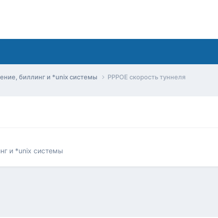
ние, биллинг и *unix системы
PPPOE скорость туннеля
нг и *unix системы