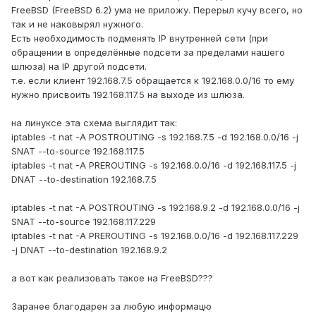
FreeBSD (FreeBSD 6.2) ума не приложу. Перерыл кучу всего, но
так и не наковырял нужного.
Есть необходимость подменять IP внутренней сети (при
обращении в определённые подсети за пределами нашего
шлюза) на IP другой подсети.
т.е. если клиент 192.168.7.5 обращается к 192.168.0.0/16 то ему
нужно присвоить 192.168.117.5 на выходе из шлюза.
на линуксе эта схема выглядит так:
iptables -t nat -A POSTROUTING -s 192.168.7.5 -d 192.168.0.0/16 -j
SNAT --to-source 192.168.117.5
iptables -t nat -A PREROUTING -s 192.168.0.0/16 -d 192.168.117.5 -j
DNAT --to-destination 192.168.7.5
iptables -t nat -A POSTROUTING -s 192.168.9.2 -d 192.168.0.0/16 -j
SNAT --to-source 192.168.117.229
iptables -t nat -A PREROUTING -s 192.168.0.0/16 -d 192.168.117.229
-j DNAT --to-destination 192.168.9.2
а вот как реализовать такое на FreeBSD???
Заранее благодарен за любую информацю