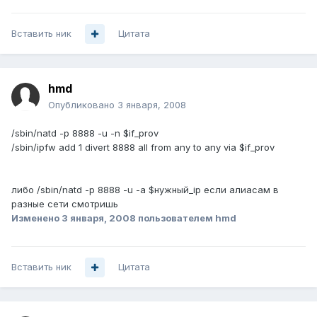
Вставить ник
Цитата
hmd
Опубликовано
3 января, 2008
/sbin/natd -p 8888 -u -n $if_prov
/sbin/ipfw add 1 divert 8888 all from any to any via $if_prov
либо /sbin/natd -p 8888 -u -a $нужный_ip если алиасам в
разные сети смотришь
Изменено
3 января, 2008
пользователем hmd
Вставить ник
Цитата