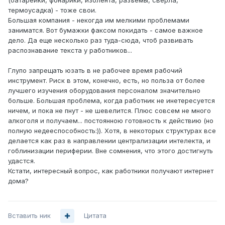
(батарейки, фонарики, изолента, разъемы, сверла,
термоусадка) - тоже свои.
Большая компания - некогда им мелкими проблемами
заниматся. Вот бумажки факсом покидать - самое важное
дело. Да еще несколько раз туда-сюда, чтоб развивать
распознавание текста у работников...
Глупо запрещать юзать в не рабочее время рабочий
инструмент. Риск в этом, конечно, есть, но польза от более
лучшего изучения оборудования персоналом значительно
больше. Большая проблема, когда работник не инетересуется
ничем, и пока не пнут - не шевелится. Плюс совсем не много
алкоголя и получаем... постоянною готовность к действию (но
полную недееспособность:)). Хотя, в некоторых структурах все
делается как раз в направлении централизации интелекта, и
гоблинизации периферии. Вне сомнения, что этого достигнуть
удастся.
Кстати, интересный вопрос, как работники получают интернет
дома?
Вставить ник
Цитата