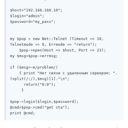
$host="192.168.160.10";

$login="admin";

$password="my_pass";

my $pop = new Net::Telnet (Timeout => 10, 
Telnetmode => 0, Errmode => "return");

    $pop->open(Host => $host, Port => 23);

my $msg=$pop->errmsg;

if ($msg=~m/problem/)

    { print "Нет связи с удаленным сервером: ".
(split(/:/),$msg)[1]."\n";

      return("0:0");

     }

$pop->login($login,$password);

@cmd=$pop->cmd("get sta");

print @cmd;