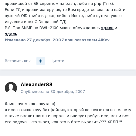
прошивкой от ББ скриптом на bash, либо на php (*nix).
Если ТД и прошивка другая, то Вам придется сначала найти
нужный OID (либо в доке, либо в Инете, либо путем тупого
изучения всех OIDs данной ТД).
P.S. Про SNMP на DWL-2100 много обсуждалось
здесь
и
здесь
.
Изменено
27 декабря, 2007
пользователем AlKov
Вставить ник
Цитата
Alexander88
Опубликовано
30 декабря, 2007
блин зачем так запутано)
я всего лишь хочу бат файлик, который коннектится по телнету
к точке вводит логин и пароль и вписует ребут, все, вот и вся
его задача... кто знает, как это в бате выразить??? ХЕЛП !!!