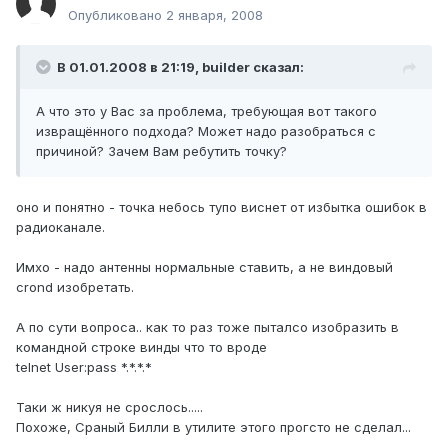
Опубликовано
2 января, 2008
В 01.01.2008 в 21:19, builder сказал:
А что это у Вас за проблема, требующая вот такого
извращённого подхода? Может надо разобраться с
причиной? Зачем Вам ребутить точку?
оно и понятно - точка небось тупо виснет от избытка ошибок в
радиоканале.
Имхо - надо антенны нормальные ставить, а не виндовый
crond изобретать.
А по сути вопроса.. как то раз тоже пыталсо изобразить в
командной строке винды что то вроде
telnet User:pass *.*.*.*
Таки ж никуя не срослось.....
Похоже, Сраный Билли в утилите этого прогсто не сделал...