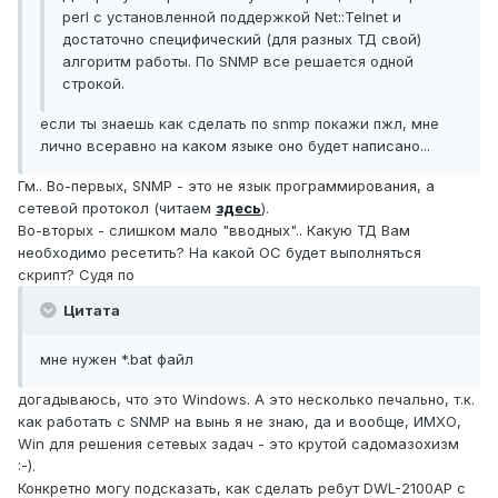
perl с установленной поддержкой Net::Telnet и
достаточно специфический (для разных ТД свой)
алгоритм работы. По SNMP все решается одной
строкой.
если ты знаешь как сделать по snmp покажи пжл, мне
лично всеравно на каком языке оно будет написано...
Гм.. Во-первых, SNMP - это не язык программирования, а
сетевой протокол (читаем
здесь
).
Во-вторых - слишком мало "вводных".. Какую ТД Вам
необходимо ресетить? На какой ОС будет выполняться
скрипт? Судя по
Цитата
мне нужен *.bat файл
догадываюсь, что это Windows. А это несколько печально, т.к.
как работать с SNMP на вынь я не знаю, да и вообще, ИМХО,
Win для решения сетевых задач - это крутой садомазохизм
:-).
Конкретно могу подсказать, как сделать ребут DWL-2100AP с