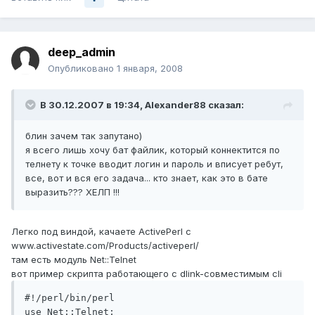
deep_admin
Опубликовано
1 января, 2008
В 30.12.2007 в 19:34, Alexander88 сказал:
блин зачем так запутано)
я всего лишь хочу бат файлик, который коннектится по
телнету к точке вводит логин и пароль и вписует ребут,
все, вот и вся его задача... кто знает, как это в бате
выразить??? ХЕЛП !!!
Легко под виндой, качаете ActivePerl с
www.activestate.com/Products/activeperl/
там есть модуль Net::Telnet
вот пример скрипта работающего с dlink-совместимым cli
#!/perl/bin/perl

use Net::Telnet;
