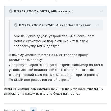
В 27.12.2007 в 08:37, AlKov сказал:
В 27.12.2007 в 07:49, Alexander88 сказал:
мне не нужно другие устройства, мне нужен *.bat
файл с скриптом на подключение к телнету и
перезагрузку точки доступа
А почему именно telnet? По SNMP гораздо проще
реализовать задачу.
Для ребута через telnet нужен скрипт, например на perl с
установленной поддержкой Net::Telnet и достаточно
специфический (для разных ТД свой) алгоритм работы.
По SNMP все решается одной строкой.
если ты знаешь как сделать по snmp покажи пжл, мне лично
всеравно на каком языке оно будет написано...
Вставить ник
Цитата