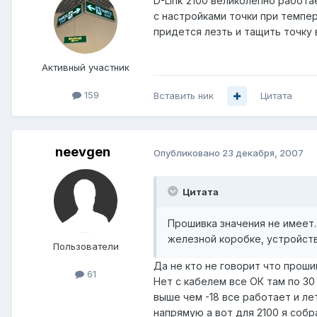
D-Link 2100 великолепно работа
с настройками точки при темпер
придется лезть и тащить точку 
Активный участник
159
Вставить ник
Цитата
neevgen
Опубликовано
23 декабря, 2007
Цитата
Прошивка значения не имеет.
железной коробке, устройств
Пользователи
Да не кто не говорит что проши
61
Нет с кабелем все ОК там по 30
выше чем -18 все работает и ле
напрямую а вот для 2100 я собр