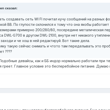
gen сказал:
ть создавать сеть WI FI почитал кучу сообщений на разных ф
кой BB. По глупости склонился к тому что она якобы работает 
размерами примерно 200/280/80, посередине металическая пе
са DWL-G700 в другом DWL-2100, внутри нет никакого утиплени
 заходи и че хош в ней редактируй. Вот такие дела.
озяку такую сейчас снимать и чтото там переделывать это про
ет ????
) Подобные девайсы, как и ББ индор нормально работали при 
я греет. Главное условие это бесперебойное питание. Думаю 