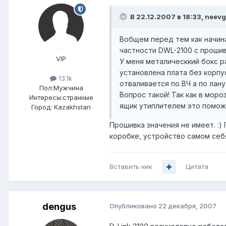
В 22.12.2007 в 18:33, neev
Вобщем перед тем как начина
частности DWL-2100 с прошив
VIP
У меня металическкий бокс 
установлена плата без корпу
13.1k
отваливается по ВЧ а по лану
Пол:
Мужчина
Вопрос такой! Так как в мор
Интересы:
странные
ящик утиплителем это помож
Город:
Kazakhstan
Прошивка значения не имеет. :
коробке, устройство самом себ
Вставить ник
Цитата
dengus
Опубликовано
22 декабря, 2007