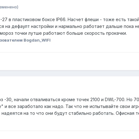
зменено)
-27 в пластиковом боксе IP66. Насчет флеши - тоже есть такой
ся на дефаулт настройки и нармально работает дальше пока н
 мороз точки лутше работают больше скорость прокачки.
зователем Bogdan_WIFI
з -30, начали отваливаться кроме точек 2100 и DWL-700. Но 7
" и все заработало как надо. Так что не испытывайте свои аг
т надеятся на то что они будут стабильно работать. Офисная 