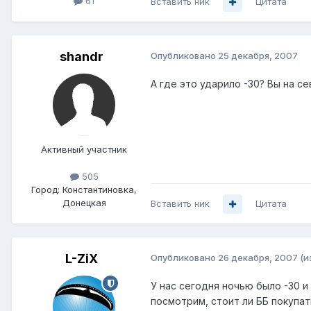
61
Вставить ник
Цитата
shandr
Опубликовано
25 декабря, 2007
А где это ударило -30? Вы на се
Активный участник
505
Город:
Константиновка,
Донецкая
Вставить ник
Цитата
L-ZiX
Опубликовано
26 декабря, 2007
(и
У нас сегодня ночью было -30 и
посмотрим, стоит ли ББ покупать