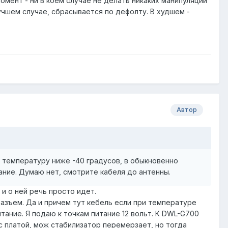
омент - ни в коем случае не делать никаких манипуляций
учшем случае, сбрасывается по дефолту. В худшем -
Автор
и температуру ниже -40 градусов, в обыкновенно
ание. Думаю нет, смотрите кабеля до антенны.
 и о ней речь просто идет.
разъем. Да и причем тут кебель если при температуре
тание. Я подаю к точкам питание 12 вольт. К DWL-G700
c платой, мож стабилизатор перемерзает, но тогда