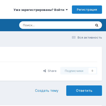
Регистрация
Уже зарегистрированы? Войти
Вся активность
Share
Подписчики
0
Создать тему
Ответить