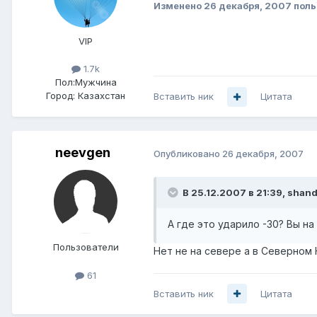
Изменено
26 декабря, 2007
поль
VIP
1.7k
Пол:
Мужчина
Город:
Казахстан
Вставить ник
Цитата
neevgen
Опубликовано
26 декабря, 2007
В 25.12.2007 в 21:39, shand
А где это ударило -30? Вы на
Пользователи
Нет не на севере а в Северном 
61
Вставить ник
Цитата