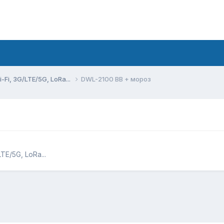
Fi, 3G/LTE/5G, LoRa...
DWL-2100 BB + мороз
E/5G, LoRa...