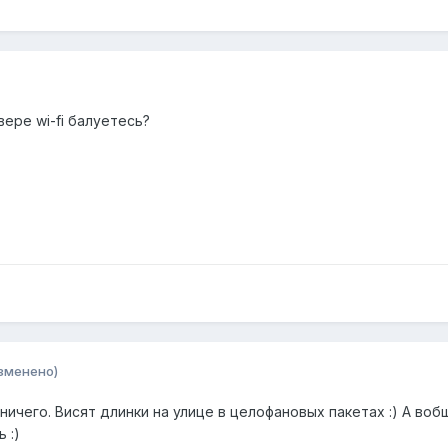
вере wi-fi балуетесь?
зменено)
 ничего. Висят длинки на улице в целофановых пакетах :) А во
 :)