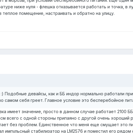
ет в морозы, при условии бесперебойного питания. Еще один м
атуре ниже нуля - флешка отказывается работать и точка, в л
в теплое помещение, настраивать и обратно на улицу.
 :) Подобные девайсы, как и ББ индор нормально работали пр
о самом себя греет. Главное условие это бесперебойное пит
вка имеет значение, просто в данном случае работает 2100 ББ
 см всего с одной стороны припаяно с другой очень хороший 
тает без проблем. Единственное что меня еще смущает это пи
ал импульсный стабилизатор на LM2576 и поместил его рядом 