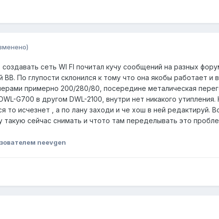
зменено)
создавать сеть WI FI почитал кучу сообщений на разных фору
 BB. По глупости склонился к тому что она якобы работает и 
мерами примерно 200/280/80, посередине металическая перег
DWL-G700 в другом DWL-2100, внутри нет никакого утипления. 
я то исчезнет , а по лану заходи и че хош в ней редактируй. В
ку такую сейчас снимать и чтото там переделывать это пробл
зователем neevgen