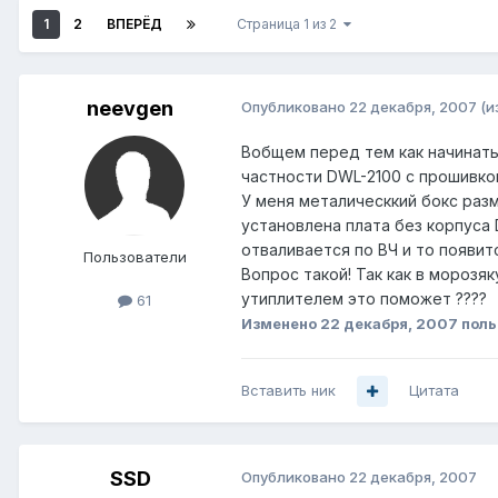
1
2
ВПЕРЁД
Страница 1 из 2
neevgen
Опубликовано
22 декабря, 2007
(и
Вобщем перед тем как начинать 
частности DWL-2100 с прошивкой
У меня металическкий бокс раз
установлена плата без корпуса 
отваливается по ВЧ и то появитс
Пользователи
Вопрос такой! Так как в морозя
утиплителем это поможет ????
61
Изменено
22 декабря, 2007
поль
Вставить ник
Цитата
SSD
Опубликовано
22 декабря, 2007