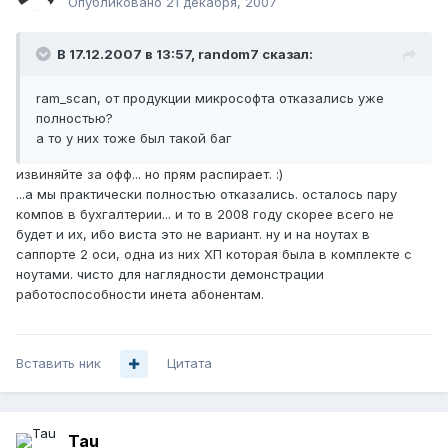
Опубликовано
21 декабря, 2007
В 17.12.2007 в 13:57, random7 сказал:
ram_scan, от продукции микрософта отказались уже
полностью?
а то у них тоже был такой баг
извиняйте за офф... но прям распирает. :)
...а мы практически полностью отказались. осталось пару
компов в бухгалтерии... и то в 2008 году скорее всего не
будет и их, ибо виста это не вариант. ну и на ноутах в
саппорте 2 оси, одна из них ХП которая была в комплекте с
ноутами. чисто для наглядности демонстрации
работоспособности инета абонентам.
Вставить ник
Цитата
Tau