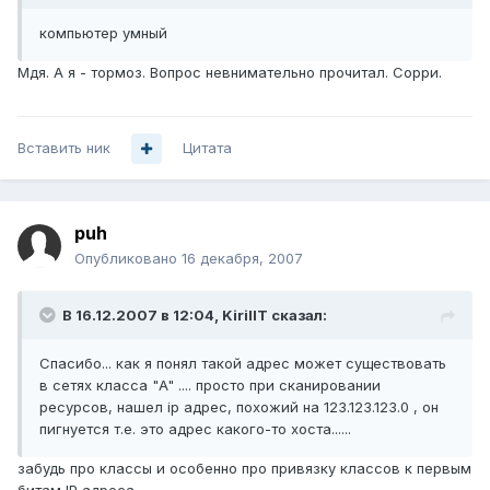
компьютер умный
Мдя. А я - тормоз. Вопрос невнимательно прочитал. Сорри.
Вставить ник
Цитата
puh
Опубликовано
16 декабря, 2007
В 16.12.2007 в 12:04, KirillT сказал:
Спасибо... как я понял такой адрес может существовать
в сетях класса "A" .... просто при сканировании
ресурсов, нашел ip адрес, похожий на 123.123.123.0 , он
пигнуется т.е. это адрес какого-то хоста......
забудь про классы и особенно про привязку классов к первым