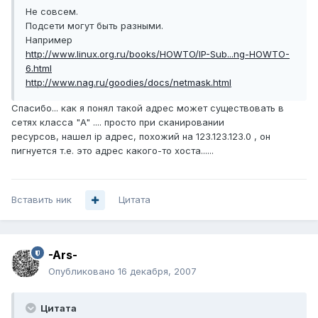
Не совсем.
Подсети могут быть разными.
Например
http://www.linux.org.ru/books/HOWTO/IP-Sub...ng-HOWTO-
6.html
http://www.nag.ru/goodies/docs/netmask.html
Спасибо... как я понял такой адрес может существовать в
сетях класса "A" .... просто при сканировании
ресурсов, нашел ip адрес, похожий на 123.123.123.0 , он
пигнуется т.е. это адрес какого-то хоста......
Вставить ник
Цитата
-Ars-
Опубликовано
16 декабря, 2007
Цитата