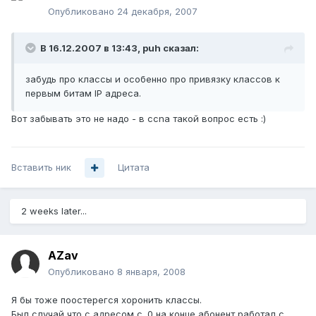
Опубликовано
24 декабря, 2007
В 16.12.2007 в 13:43, puh сказал:
забудь про классы и особенно про привязку классов к
первым битам IP адреса.
Вот забывать это не надо - в ccna такой вопрос есть :)
Вставить ник
Цитата
2 weeks later...
AZav
Опубликовано
8 января, 2008
Я бы тоже поостерегся хоронить классы.
Был случай что с адресом с .0 на конце абонент работал с