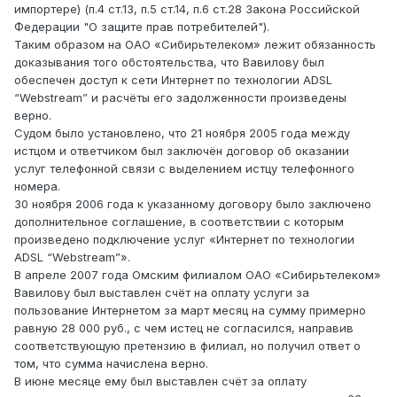
импортере) (п.4 ст.13, п.5 ст.14, п.6 ст.28 Закона Российской
Федерации "О защите прав потребителей").
Таким образом на ОАО «Сибирьтелеком» лежит обязанность
доказывания того обстоятельства, что Вавилову был
обеспечен доступ к сети Интернет по технологии АDSL
“Webstream” и расчёты его задолженности произведены
верно.
Судом было установлено, что 21 ноября 2005 года между
истцом и ответчиком был заключён договор об оказании
услуг телефонной связи с выделением истцу телефонного
номера.
30 ноября 2006 года к указанному договору было заключено
дополнительное соглашение, в соответствии с которым
произведено подключение услуг «Интернет по технологии
АDSL “Webstream”».
В апреле 2007 года Омским филиалом ОАО «Сибирьтелеком»
Вавилову был выставлен счёт на оплату услуги за
пользование Интернетом за март месяц на сумму примерно
равную 28 000 руб., с чем истец не согласился, направив
соответствующую претензию в филиал, но получил ответ о
том, что сумма начислена верно.
В июне месяце ему был выставлен счёт за оплату