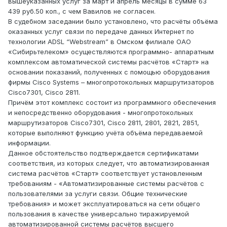
вышеуказанных услуг за март и апрель месяцы в сумме 63
439 руб.50 коп., с чем Вавилов не согласен.
В судебном заседании было установлено, что расчёты объёма
оказанных услуг связи по передаче данных Интернет по
технологии АDSL “Webstream” в Омском филиале ОАО
«Сибирьтелеком» осуществляются программно- аппаратным
комплексом автоматической системы расчётов «Старт» на
основании показаний, полученных с помощью оборудования
фирмы Cisco Systems – многопротокольных маршрутизаторов
Cisco7301, Cisco 2811.
Причём этот комплекс состоит из программного обеспечения
и непосредственно оборудования - многопротокольных
маршрутизаторов Cisco7301, Cisco 2811, 2801, 2821, 2851,
которые выполняют функцию учёта объёма передаваемой
информации.
Данное обстоятельство подтверждается сертификатами
соответствия, из которых следует, что автоматизированная
система расчётов «Старт» соответствует установленным
требованиям - «Автоматизированные системы расчётов с
пользователями за услуги связи. Общие технические
требования» и может эксплуатироваться на сети общего
пользования в качестве универсально тиражируемой
автоматизированной системы расчётов высшего