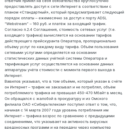
ответчик принял на себя обязательство круглосуточно
предоставлять доступ к сети Интернет в соответствии с
планом «Стандартный», который предусматривает следующий
порядок оплаты – ежемесячно за доступ к порту АDSL
“Webstream” – 160 руб. и платёж за входящий трафик.
Согласно п.2.4 Соглашения, стоимость сетевых услуг (т.е.
входящего трафика) вычисляется на основании тарифов
действующего прейскуранта Оператора, пропорционально
объёму услуг по каждому виду тарифа. Объём пользования
сетевыми услугами определяется на основании
статистических данных учётной системы Оператора и
тарификация услуг осуществляется на основании данных
аппаратуры учёта стоимости с момента первого выхода в
Интернет.
Вавилов указывал, что в том объёме, который указан в счёте
он Интернет – трафик не заказывал и не потреблял, объём
потребляемого трафика не превышал 450-470 Мбайт в месяц.
Он обращался с жалобой в прокуратуру и из Омского
филиала ОАО «Сибирьтелеком» поступил ответ о том, что,
начиная с 14 марта 2007 года уровень потребления им
Интернет – трафика возрос по сравнению с предыдущими
соединениями, что указывает на активность вирусных
вредоносных программ и на передачу через компьютер