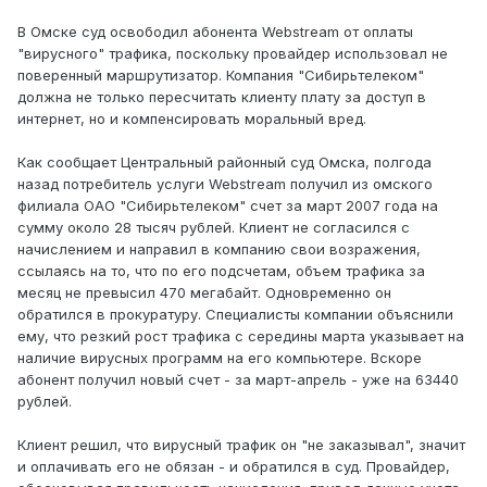
В Омске суд освободил абонента Webstream от оплаты
"вирусного" трафика, поскольку провайдер использовал не
поверенный маршрутизатор. Компания "Сибирьтелеком"
должна не только пересчитать клиенту плату за доступ в
интернет, но и компенсировать моральный вред.
Как сообщает Центральный районный суд Омска, полгода
назад потребитель услуги Webstream получил из омского
филиала ОАО "Сибирьтелеком" счет за март 2007 года на
сумму около 28 тысяч рублей. Клиент не согласился с
начислением и направил в компанию свои возражения,
ссылаясь на то, что по его подсчетам, объем трафика за
месяц не превысил 470 мегабайт. Одновременно он
обратился в прокуратуру. Специалисты компании объяснили
ему, что резкий рост трафика с середины марта указывает на
наличие вирусных программ на его компьютере. Вскоре
абонент получил новый счет - за март-апрель - уже на 63440
рублей.
Клиент решил, что вирусный трафик он "не заказывал", значит
и оплачивать его не обязан - и обратился в суд. Провайдер,