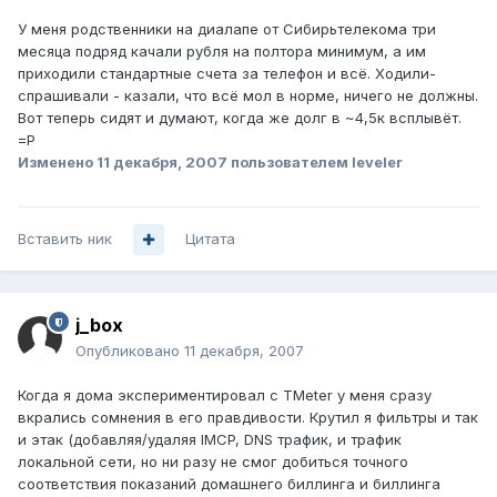
У меня родственники на диалапе от Сибирьтелекома три
месяца подряд качали рубля на полтора минимум, а им
приходили стандартные счета за телефон и всё. Ходили-
спрашивали - казали, что всё мол в норме, ничего не должны.
Вот теперь сидят и думают, когда же долг в ~4,5к всплывёт.
=Р
Изменено
11 декабря, 2007
пользователем leveler
Вставить ник
Цитата
j_box
Опубликовано
11 декабря, 2007
Когда я дома экспериментировал с TMeter у меня сразу
вкрались сомнения в его правдивости. Крутил я фильтры и так
и этак (добавляя/удаляя IMCP, DNS трафик, и трафик
локальной сети, но ни разу не смог добиться точного
соответствия показаний домашнего биллинга и биллинга