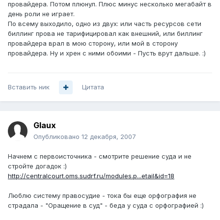
провайдера. Потом плюнул. Плюс минус несколько мегабайт в
день роли не играет.
По всему выходило, одно из двух: или часть ресурсов сети
биллинг прова не тарифицировал как внешний, или биллинг
провайдера врал в мою сторону, или мой в сторону
провайдера. Ну и хрен с ними обоими - Пусть врут дальше. :)
Вставить ник
Цитата
Glaux
Опубликовано
12 декабря, 2007
Начнем с первоисточника - смотрите решение суда и не
стройте догадок :)
http://centralcourt.oms.sudrf.ru/modules.p...etail&id=18
Люблю систему правосудие - тока бы еще орфография не
страдала - "Оращение в суд" - беда у суда с орфографией :)