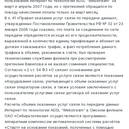
пользование Интернет по технологии АDSL “Webstream” за
март и апрель 2007 года, но с претензией обращался по
поводу начисления оплаты только за март месяц.
В п. 41 «Правил оказания услуг связи по передаче данных»,
утверждённых Постановлением Правительства РФ № 32 от 23
января 2006 года сказано, что плата за соединение по сети
передачи определяется исходя из его продолжительности,
выраженной в количестве единиц тарификации и абонент не
должен «заказывать» трафик, а факт потребления данного
трафика в объёме, указанном в счёте, был проверен
техническими службами филиала при рассмотрении
претензии Вавилова и не вызвал сомнения специалистов.
Согласно ч.2 ст. 54 ФЗ «О связи» основанием для
осуществления расчётов за услуги связи являются показания
оборудования связи, учитывающего объём оказанных услуг
связи оператором связи, а также условия заключённого с
пользователем услугами связи договора об оказании услуг
связи.
Расчёты объёма оказанных услуг связи по передаче данных
Интернет по технологии АDSL “Webstream” в Омском филиале
ОАО «Сибирьтелеком» осуществляются программно-
аппаратным комплексом автоматической системы расчётов
«Старт» на основании показаний, полученных с помощью