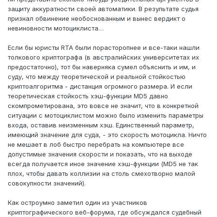
защиту аккуратности своей автоматики. В результате судья
признал обвинение необоснованным и вынес вердикт о
невиновности мотоциклиста…
Если бы юристы RTA были порасторопнее и все-таки нашли
толкового криптографа (в австралийских университетах их
предостаточно), тот бы наверняка сумел объяснить и им, и
суду, что между теоретической и реальной стойкостью
криптоалгоритма - дистанция огромного размера. И если
теоретическая стойкость хэш-функции MD5 давно
скомпрометирована, это вовсе не значит, что в конкретной
ситуации с мотоциклистом можно было изменить параметры
входа, оставив неизменным хэш. Единственный параметр,
имеющий значение для суда, - это скорость мотоцикла. Ничто
не мешает в лоб быстро перебрать на компьютере все
допустимые значения скорости и показать, что на выходе
всегда получается иное значение хэш-функции (MD5 не так
плох, чтобы давать коллизии на столь смехотворно малой
совокупности значений).
Как остроумно заметил один из участников
криптографического веб-форума, где обсуждался судебный