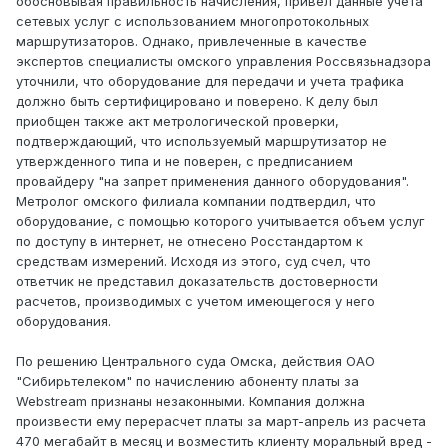
обосновывая правильность начисления, привел данные учета
сетевых услуг с использованием многопротокольных
маршрутизаторов. Однако, привлеченные в качестве
экспертов специалисты омского управления Россвязьнадзора
уточнили, что оборудование для передачи и учета трафика
должно быть сертифицировано и поверено. К делу был
приобщен также акт метрологической проверки,
подтверждающий, что используемый маршрутизатор не
утвержденного типа и не поверен, с предписанием
провайдеру "на запрет применения данного оборудования".
Метролог омского филиала компании подтвердил, что
оборудование, с помощью которого учитывается объем услуг
по доступу в интернет, не отнесено Росстандартом к
средствам измерений. Исходя из этого, суд счел, что
ответчик не представил доказательств достоверности
расчетов, производимых с учетом имеющегося у него
оборудования.
По решению Центрального суда Омска, действия ОАО
"Сибирьтелеком" по начислению абоненту платы за
Webstream признаны незаконными. Компания должна
произвести ему перерасчет платы за март-апрель из расчета
470 мегабайт в месяц и возместить клиенту моральный вред -