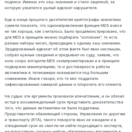
подписи. Именно это хэш-значение и стало зацепкой, за
которую ухватился ушлый адвокат нарушителя.
Еще в конце прошлого десятилетия криптографы-аналитики
сумели показать, что однонаправленная функция MD5 вовсе
не так хороша, как считалось. Было продемонстрировано, что
для MD5 в принципе можно подбирать "коллизии", то есть
разные наборы чисел, приводящие к одному хэш-значению.
Эрудированный адвокат об этом факте был явно наслышан,
собрал нужные сведения и предъявил их суду, заявив, что
коль скоро алгоритм MD5 скомпрометирован и в принципе
подвержен манипуляциям, то и достоверность работы
автоматики в телекамере оказывается под большим
сомнением. Иначе говоря, кто-то мог подделать
зафиксированные камерой данные и опорочить его клиента.
На судью эти аргументы произвели впечатление, и он обязал
истца в восьминедельный срок представить доказательства
того, что данные автоматики не были подделаны.
Представители обвиняющей стороны, Управления по дорогам
и транспорту (RTA), такого поворота явно не ожидали и в
отведенный срок не смогли ни найти подходящего эксперта,
ни представить сколько-нибудь убедительных аргументов в