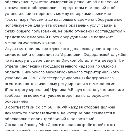
обеспечении единства измерений» решение об отнесении
технического оборудования к средствам измерений и об
установлении интервалов между поверками принимает
Госстандарт России и до настоящего времени оборудование,
используемое для учёта объёма оказанных услуг связи в
сетях общего пользования, не было отнесено Госстандартом к
средствам измерений и это оборудование не подлежит
метрологическому контролю.
Изучив материалы гражданского дела, выслушав стороны,
свидетелей и специалистов Управления Федеральной службы
по надзору в сфере связи по Омской области Матвееву В.П. и
отдела (инспекции) государственного надзора по Омской
области Сибирского межрегионального территориального
управления (СМТУ Ростехрегулирования) Федерального
агентства по техническому регулированию и метрологии
(Ростехрегулирования) Чурсина А.В. суд считает, что исковые
требования подлежат удовлетворению по следующим
основаниям.
В соответствии со ст. 56 ГПК РФ каждая сторона должна
доказать те обстоятельства, на которые она ссылается в
обоснование своих требований и возражений.
Согласно Закону РФ «О защите прав потребителей» этот
нормативный акт регулирует отношения, возникающие между