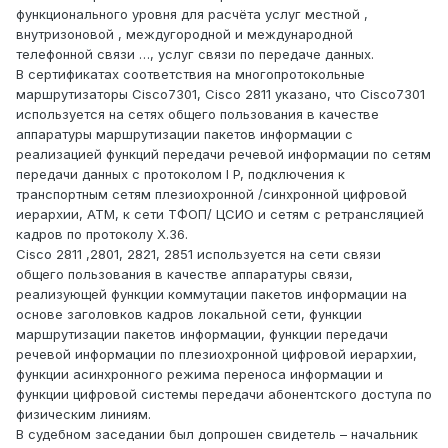
функционального уровня для расчёта услуг местной ,
внутризоновой , междугородной и международной
телефонной связи …, услуг связи по передаче данных.
В сертификатах соответствия на многопротокольные
маршрутизаторы Cisco7301, Cisco 2811 указано, что Cisco7301
используется на сетях общего пользования в качестве
аппаратуры маршрутизации пакетов информации с
реализацией функций передачи речевой информации по сетям
передачи данных с протоколом I P, подключения к
транспортным сетям плезиохронной /синхронной цифровой
иерархии, АТМ, к сети ТФОП/ ЦСИО и сетям с ретрансляцией
кадров по протоколу Х.36.
Cisco 2811 ,2801, 2821, 2851 используется на сети связи
общего пользования в качестве аппаратуры связи,
реализующей функции коммутации пакетов информации на
основе заголовков кадров локальной сети, функции
маршрутизации пакетов информации, функции передачи
речевой информации по плезиохронной цифровой иерархии,
функции асинхронного режима переноса информации и
функции цифровой системы передачи абонентского доступа по
физическим линиям.
В судебном заседании был допрошен свидетель – начальник