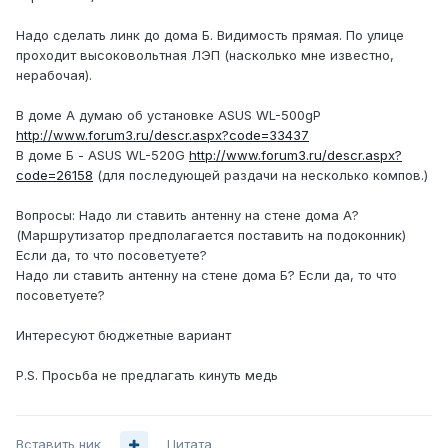
Надо сделать линк до дома Б. Видимость прямая. По улице
проходит высоковольтная ЛЭП (насколько мне известно,
нерабочая).
В доме А думаю об установке ASUS WL-500gP
http://www.forum3.ru/descr.aspx?code=33437
В доме Б - ASUS WL-520G
http://www.forum3.ru/descr.aspx?
code=26158
(для последующей раздачи на несколько компов.)
Вопросы: Надо ли ставить антенну на стене дома А?
(Маршрутизатор предполагается поставить на подоконник)
Если да, то что посоветуете?
Надо ли ставить антенну на стене дома Б? Если да, то что
посоветуете?
Интересуют бюджетные вариант
P.S. Просьба не предлагать кинуть медь
Вставить ник
Цитата