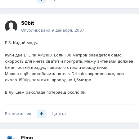
50bit
Опубликовано
9 декабря, 2007
P.S. Кидай медь.
Купи две D-Link AP2100. Если 100 метров заведётся само,
скорость для инета хватит и поиграть. Межу антенами должен
быть чистый воздух, никакого стекла между ними.
Можно ещё присобачить антены D-Link направленные, они
около 1500р, там емть провод на 1,5метра.
В лучшем раксладе потеряеш около 6к.
Вставить ник
Цитата
Elmo