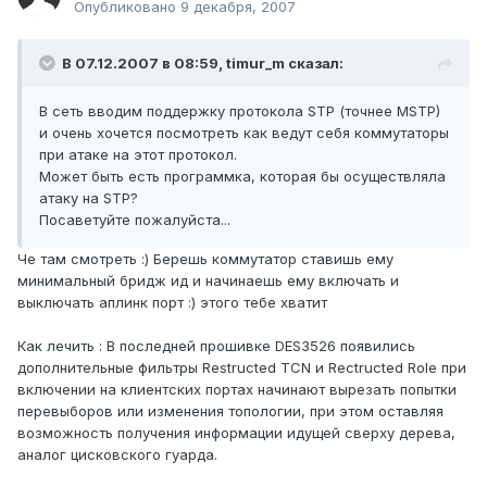
Опубликовано
9 декабря, 2007
В 07.12.2007 в 08:59, timur_m сказал:
В сеть вводим поддержку протокола STP (точнее MSTP)
и очень хочется посмотреть как ведут себя коммутаторы
при атаке на этот протокол.
Может быть есть программка, которая бы осуществляла
атаку на STP?
Посаветуйте пожалуйста...
Че там смотреть :) Берешь коммутатор ставишь ему
минимальный бридж ид и начинаешь ему включать и
выключать аплинк порт :) этого тебе хватит
Как лечить : В последней прошивке DES3526 появились
дополнительные фильтры Restructed TCN и Rectructed Role при
включении на клиентских портах начинают вырезать попытки
перевыборов или изменения топологии, при этом оставляя
возможность получения информации идущей сверху дерева,
аналог цисковского гуарда.