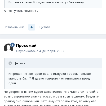
Вот такая тема. И сидит весь институт без инету...
А что
Гугель
говорит ?
Вставить ник
Цитата
Прохожий
Опубликовано
4 декабря, 2007
Цитата
И процент Инженеров после выпуска небось повыше
малость был ? Я давно говорил - от интырнета вред
один...
Не уверен. В пятом курсе выяснилось, что число бит в байте
есть сакральное знание, известное в группе двоим. Бедняга-
препод был ошарашен. Зато ему стало понятно, почему его
счастье по поводу новых охренительных возможностей