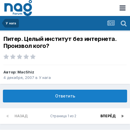
У нага
Питер. Целый институт без интернета.
Произвол кого?
Автор:
MacShiz
4 декабря, 2007
в
У нага
Ответить
НАЗАД
Страница 1 из 2
ВПЕРЁД