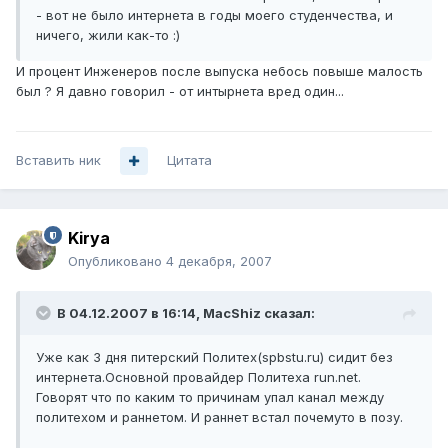
- вот не было интернета в годы моего студенчества, и
ничего, жили как-то :)
И процент Инженеров после выпуска небось повыше малость
был ? Я давно говорил - от интырнета вред один...
Вставить ник
Цитата
Kirya
Опубликовано
4 декабря, 2007
В 04.12.2007 в 16:14, MacShiz сказал:
Уже как 3 дня питерский Политех(spbstu.ru) сидит без
интернета.Основной провайдер Политеха run.net.
Говорят что по каким то причинам упал канал между
политехом и раннетом. И раннет встал почемуто в позу.