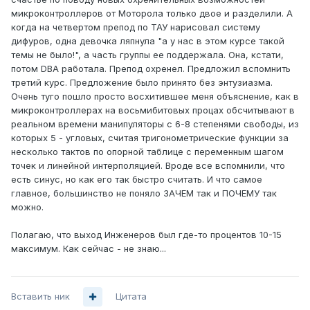
микроконтроллеров от Моторола только двое и разделили. А
когда на четвертом препод по ТАУ нарисовал систему
дифуров, одна девочка ляпнула "а у нас в этом курсе такой
темы не было!", а часть группы ее поддержала. Она, кстати,
потом DBA работала. Препод охренел. Предложил вспомнить
третий курс. Предложение было принято без энтузиазма.
Очень туго пошло просто восхитившее меня объяснение, как в
микроконтроллерах на восьмибитовых процах обсчитывают в
реальном времени манипуляторы с 6-8 степенями свободы, из
которых 5 - угловых, считая тригонометрические функции за
несколько тактов по опорной таблице с переменным шагом
точек и линейной интерполяцией. Вроде все вспомнили, что
есть синус, но как его так быстро считать. И что самое
главное, большинство не поняло ЗАЧЕМ так и ПОЧЕМУ так
можно.
Полагаю, что выход Инженеров был где-то процентов 10-15
максимум. Как сейчас - не знаю...
Вставить ник
Цитата