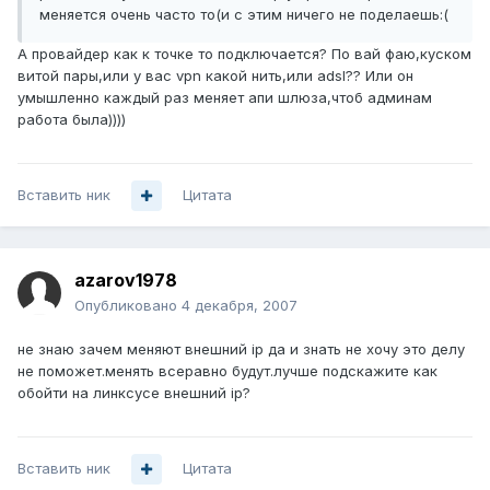
меняется очень часто то(и с этим ничего не поделаешь:(
А провайдер как к точке то подключается? По вай фаю,куском
витой пары,или у вас vpn какой нить,или adsl?? Или он
умышленно каждый раз меняет апи шлюза,чтоб админам
работа была))))
Вставить ник
Цитата
azarov1978
Опубликовано
4 декабря, 2007
не знаю зачем меняют внешний ip да и знать не хочу это делу
не поможет.менять всеравно будут.лучше подскажите как
обойти на линксусе внешний ip?
Вставить ник
Цитата