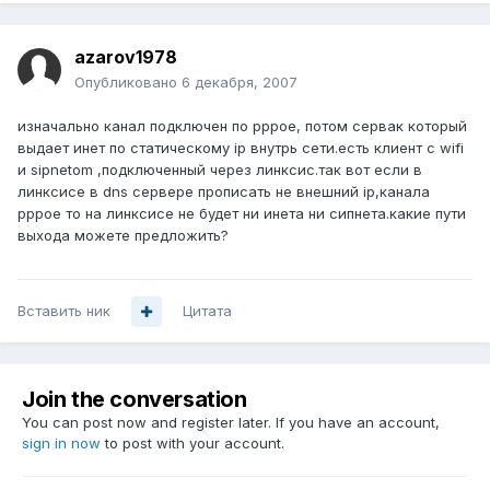
azarov1978
Опубликовано
6 декабря, 2007
изначально канал подключен по pppoe, потом сервак который
выдает инет по статическому ip внутрь сети.есть клиент с wifi
и sipnetom ,подключенный через линксис.так вот если в
линксисе в dns сервере прописать не внешний ip,канала
pppoe то на линксисе не будет ни инета ни сипнета.какие пути
выхода можете предложить?
Вставить ник
Цитата
Join the conversation
You can post now and register later. If you have an account,
sign in now
to post with your account.