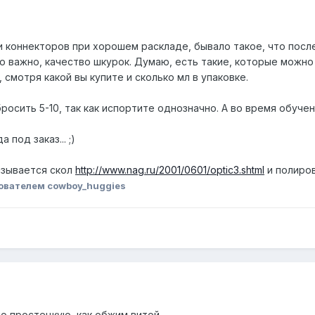
и коннекторов при хорошем раскладе, бывало такое, что после
о важно, качество шкурок. Думаю, есть такие, которые можно
 смотря какой вы купите и сколько мл в упаковке.
росить 5-10, так как испортите однозначно. А во время обуче
 под заказ... ;)
азывается скол
http://www.nag.ru/2001/0601/optic3.shtml
и полиро
ователем cowboy_huggies
ю простецкую, как обжим витой.