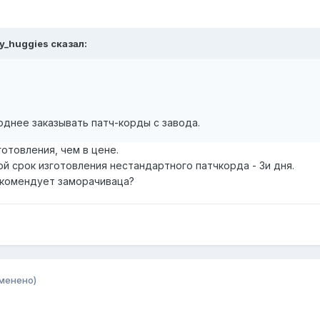
oy_huggies сказал:
однее заказывать патч-корды с завода.
готовления, чем в цене.
ой срок изготовления нестандартного патчкорда - 3и дня.
комендует заморачиваца?
менено)