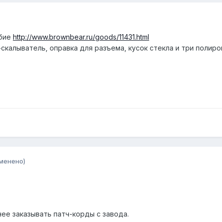
обие
http://www.brownbear.ru/goods/11431.html
скалыватель, оправка для разъема, кусок стекла и три полир
менено)
ее заказывать патч-корды с завода.