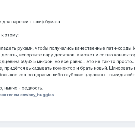
е для нарезки + шлиф.бумага
 к этому:
ладеть руками, чтобы получались качественные патч-корды (о
х делать, испортите пару десятков, а может и сотню коннекто
цевина 50/62.5 микрон, но всё равно... это не так-то просто.
е, придётся выкидывать коннектор и брать новый. Шлифовать
 большое кол-во царапин либо глубокие царапины - выкидывайт
о, нынче - редкость.
ователем cowboy_huggies