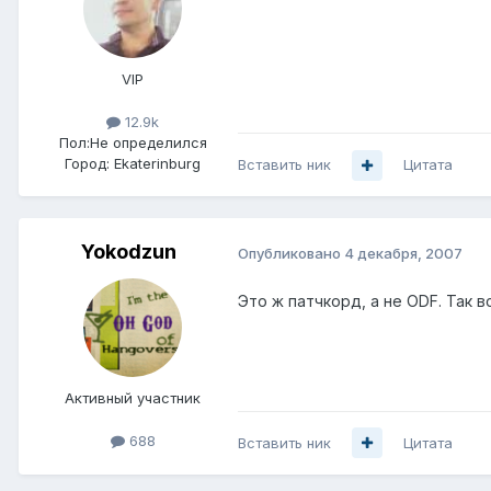
VIP
12.9k
Пол:
Не определился
Город:
Ekaterinburg
Вставить ник
Цитата
Yokodzun
Опубликовано
4 декабря, 2007
Это ж патчкорд, а не ODF. Так в
Активный участник
688
Вставить ник
Цитата