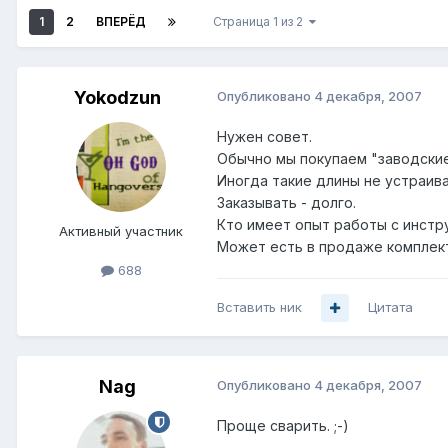
1
2
ВПЕРЁД
Страница 1 из 2
Yokodzun
Опубликовано
4 декабря, 2007
Нужен совет.
Обычно мы покупаем "заводские
Иногда такие длины не устраив
Заказывать - долго.
Кто имеет опыт работы с инст
Активный участник
Может есть в продаже комплект
688
Вставить ник
Цитата
Nag
Опубликовано
4 декабря, 2007
Проще сварить. ;-)