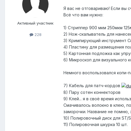
Я вас не отговариваю! Если вы 
Всё что вам нужно:
Активный участник
1) Стриппер 900 мкм 250мкм 125
2) Нож-скалыватель для нанесен
228
3) Кримпирующий инструмент Cri
4) Пластину для размещения по
5) Картонная подложка как упр
6) Микроскоп для визуального 
Немного воспользовался копи-
7) Кабель для патч-кордов
8) Пару сотен коннекторов
9) Клей... я в своё время испо
Смачивалось волокно в клею, пос
заморочки. Название не помню, х
10) Полировочный диск для ST/
11) Полировочная шкурка 10 шт.