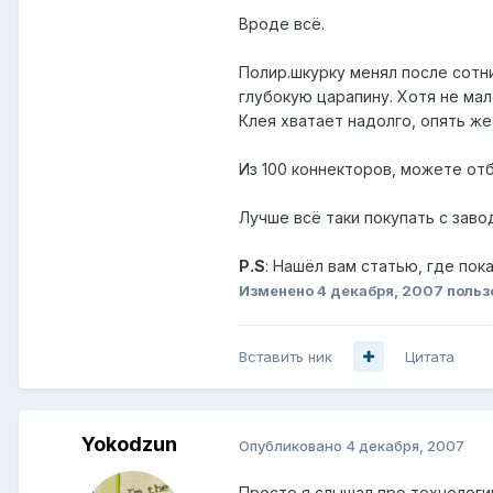
Вроде всё.
Полир.шкурку менял после сотн
глубокую царапину. Хотя не мал
Клея хватает надолго, опять же,
Из 100 коннекторов, можете отб
Лучше всё таки покупать с завода
P.S
: Нашёл вам статью, где пок
Изменено
4 декабря, 2007
польз
Вставить ник
Цитата
Yokodzun
Опубликовано
4 декабря, 2007
Просто я слышал про технологи