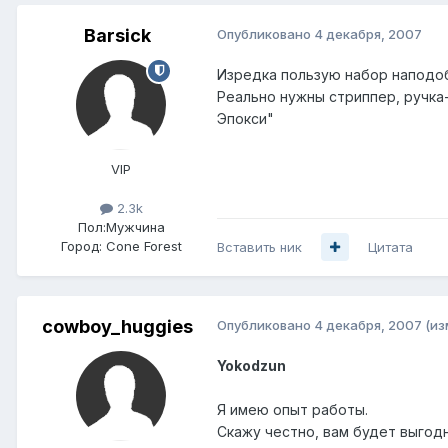
Barsick
Опубликовано
4 декабря, 2007
Изредка пользую набор напод
Реально нужны стриппер, ручка-
Эпокси"
VIP
2.3k
Пол:
Мужчина
Город:
Cone Forest
Вставить ник
Цитата
cowboy_huggies
Опубликовано
4 декабря, 2007
(из
Yokodzun
Я имею опыт работы.
Скажу честно, вам будет выгодн