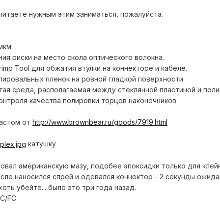
считаете нужным этим заниматься, пожалуйста.
мкм
ия риски на место скола оптического волокна.
mp Tool для обжатия втулки на коннекторе и кабеле.
лировальных пленок на ровной гладкой поверхности
угая среда, располагаемая между стеклянной пластиной и пол
контроля качества полировки торцов наконечников.
пастом от
http://www.brownbear.ru/goods/7919.html
катушку
льзовал американскую мазу, подобее эпоксидки только для клей
ле наносился спрей и одевался коннектор - 2 секунды ожидания
оть убейте... было это три года назад.
SC/FC