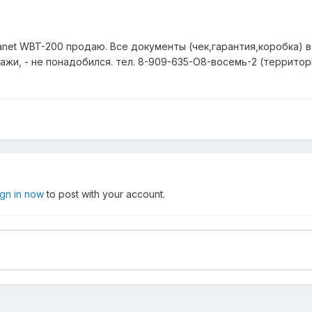
lanet WBT-200 продаю. Все документы (чек,гарантия,коробка) в
дажи, - не понадобился. тел. 8-909-635-O8-восемь-2 (террито
ign in now
to post with your account.