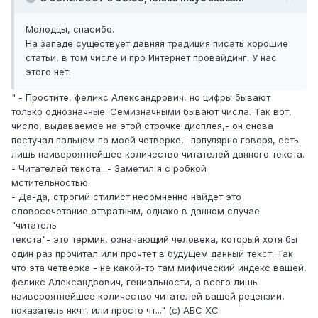
Молодцы, спасибо.
На западе существует давняя традиция писать хорошие
статьи, в том числе и про Интернет провайдинг. У нас
этого нет.
" - Простите, феликс Александрович, но цифры бывают
только однозначные. Семизначными бывают числа. Так вот,
число, выдаваемое на этой строчке дисплея,- он снова
постучал пальцем по моей четверке,- популярно говоря, есть
лишь наивероятнейшее количество читателей данного текста.
- Читателей текста...- Заметил я с робкой
мстительностью.
- Да-да, строгий стилист несомненно найдет это
словосочетание отвратным, однако в данном случае
"читатель
текста"- это термин, означающий человека, который хотя бы
один раз прочитал или прочтет в будущем данный текст. Так
что эта четверка - не какой-то там мифический индекс вашей,
феликс Александрович, гениальности, а всего лишь
наивероятнейшее количество читателей вашей рецензии,
показатель нкчт, или просто чт..." (с) АБС ХС