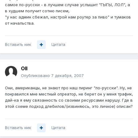
самое по-русски - в лучшем случае услышит "ГЫГЫ, ЛОЛ", а
в худшем получит сотню писем,
"у нас админ сбежал, настрой нам роутер за пиво" и тумаков
от начальства.
Вставить ник
Цитата
Oll
Опубликовано
7 декабря, 2007
Они, американцы, не знают про наш пиринг "по-русски". Ну, не
понравился мне местный опреатор, не берет он у меня трафик,
дай-ка я ему связанность со своими ресурсами нарушу. Где в
этой схеме подход длебилов/(извиняюсь, это личное) описан?
Вставить ник
Цитата