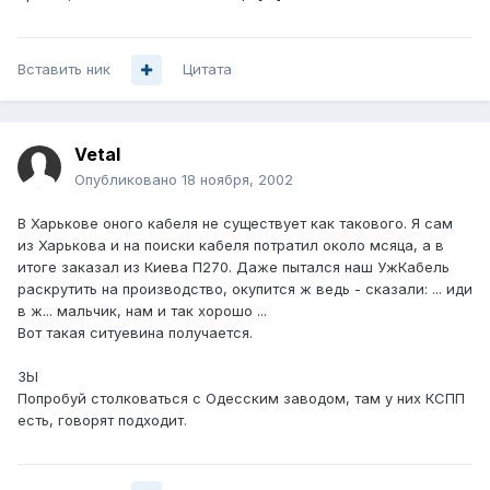
Вставить ник
Цитата
Vetal
Опубликовано
18 ноября, 2002
В Харькове оного кабеля не существует как такового. Я сам
из Харькова и на поиски кабеля потратил около мсяца, а в
итоге заказал из Киева П270. Даже пытался наш УжКабель
раскрутить на производство, окупится ж ведь - сказали: ... иди
в ж... мальчик, нам и так хорошо ...
Вот такая ситуевина получается.
ЗЫ
Попробуй столковаться с Одесским заводом, там у них КСПП
есть, говорят подходит.