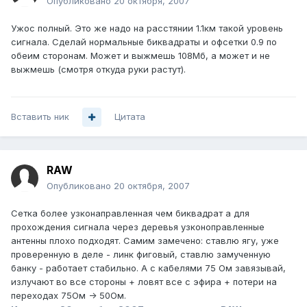
Опубликовано
20 октября, 2007
Ужос полный. Это же надо на расстянии 1.1км такой уровень
сигнала. Сделай нормальные биквадраты и офсетки 0.9 по
обеим сторонам. Может и выжмешь 108Мб, а может и не
выжмешь (смотря откуда руки растут).
Вставить ник
Цитата
RAW
Опубликовано
20 октября, 2007
Сетка более узконаправленная чем биквадрат а для
прохождения сигнала через деревья узконоправленные
антенны плохо подходят. Самим замечено: ставлю ягу, уже
проверенную в деле - линк фиговый, ставлю замученную
банку - работает стабильно. А с кабелями 75 Ом завязывай,
излучают во все стороны + ловят все с эфира + потери на
переходах 75Ом -> 50Ом.