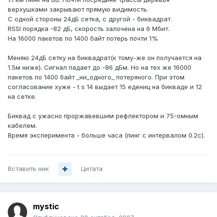
верхушками закрывают прямую видимость.
С одной стороны 24дБ сетка, с другой - биквадрат.
RSSI порядка -82 дБ, скорость залочена на 6 Мбит.
На 16000 пакетов по 1400 байт потерь почти 1%
Меняю 24дБ сетку на биквадрат(к тому-же он получается на
1.5м ниже). Сигнал падает до -86 дБм. Но на тех же 16000
пакетов по 1400 байт _ни_одного_ потеряного. При этом
согласование хуже - t s 14 выдает 15 едениц на бикваде и 12
на сетке.
Биквад с ужасно проржавевшим рефлектором и 75-омным
кабелем.
Время эксперимента - больше часа (пинг с интервалом 0.2с).
Вставить ник
Цитата
mystic