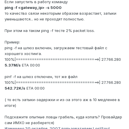
Если запустить в работу команду
ping -f <gateway_ip> -s 5000
то качество связи некоторым образом возрастает, затыки
уменьшаются... но не проходят полностью.
При этом на таком ping -f тесте 2% packet loss.
Пример:
ping -f на шлюз включен, загружаем тестовый файл с
хорошего хостинга.
100%[====================================>] 27.766.280
5.37M/s
ETA 00:00
pinf -f на шлюз отключен, тот же файл
100%[====================================>] 27.766.280
542.72K/s
ETA 00:00
( то есть затыки-задержки и из-за этого аж в 10 медленее в
итоге)
Подскажите опытные ловцы грабель, куда копать? Провайдер
сам ИМХО не разберется)
Изменено
20 октября, 2007
пользователем LostSoul