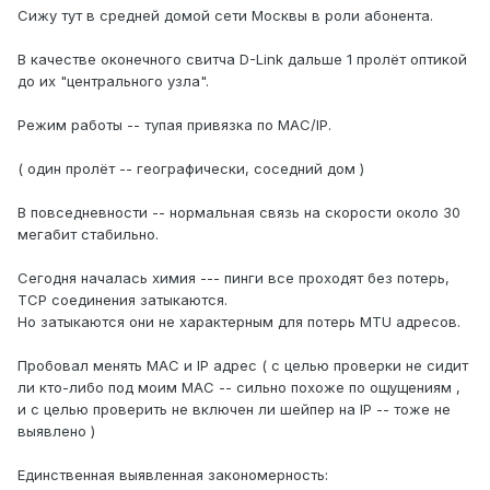
Сижу тут в средней домой сети Москвы в роли абонента.
В качестве оконечного свитча D-Link дальше 1 пролёт оптикой
до их "центрального узла".
Режим работы -- тупая привязка по MAC/IP.
( один пролёт -- географически, соседний дом )
В повседневности -- нормальная связь на скорости около 30
мегабит стабильно.
Сегодня началась химия --- пинги все проходят без потерь,
TCP соединения затыкаются.
Но затыкаются они не характерным для потерь MTU адресов.
Пробовал менять MAC и IP адрес ( с целью проверки не сидит
ли кто-либо под моим MAC -- сильно похоже по ощущениям ,
и с целью проверить не включен ли шейпер на IP -- тоже не
выявлено )
Единственная выявленная закономерность: