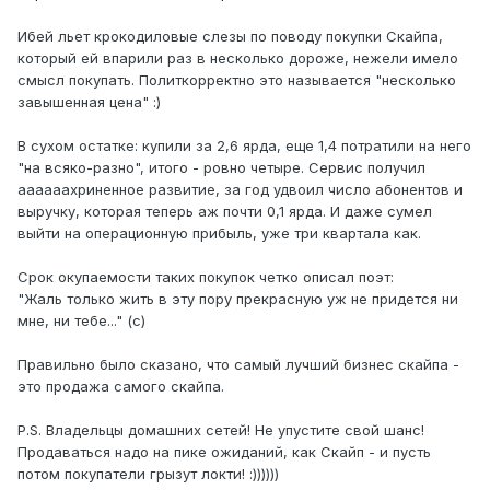
Ибей льет крокодиловые слезы по поводу покупки Скайпа,
который ей впарили раз в несколько дороже, нежели имело
смысл покупать. Политкорректно это называется "несколько
завышенная цена" :)
В сухом остатке: купили за 2,6 ярда, еще 1,4 потратили на него
"на всяко-разно", итого - ровно четыре. Сервис получил
аааааахриненное развитие, за год удвоил число абонентов и
выручку, которая теперь аж почти 0,1 ярда. И даже сумел
выйти на операционную прибыль, уже три квартала как.
Срок окупаемости таких покупок четко описал поэт:
"Жаль только жить в эту пору прекрасную уж не придется ни
мне, ни тебе..." (с)
Правильно было сказано, что самый лучший бизнес скайпа -
это продажа самого скайпа.
P.S. Владельцы домашних сетей! Не упустите свой шанс!
Продаваться надо на пике ожиданий, как Скайп - и пусть
потом покупатели грызут локти! :))))))