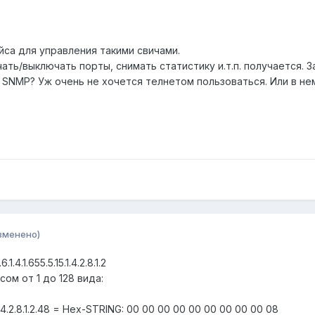
са для управления такими свичами.
ть/выключать порты, снимать статистику и.т.п. получается. З
 SNMP? Уж очень не хочется телнетом пользоваться. Или в не
зменено)
.1.4.1.655.5.15.1.4.2.8.1.2
ом от 1 до 128 вида:
1.4.2.8.1.2.48 = Hex-STRING: 00 00 00 00 00 00 00 00 00 08