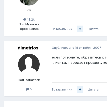
VIP
13.2k
Пол:
Мужчина
Город:
Бавлы
Вставить ник
Цитата
dimetrios
Опубликовано
18 октября, 2007
если потеряете, обратитесь к т
клиентам передает прошивку ко
Пользователи
5
Вставить ник
Цитата