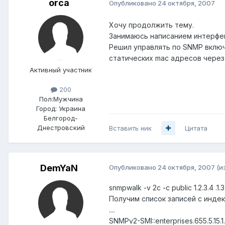
orca
Опубликовано
24 октября, 2007
Хочу продолжить тему.
Занимаюсь написанием интерфей
Решил управлять по SNMP включа
статических mac адресов через
Активный участник
200
Пол:
Мужчина
Город:
Украина
Белгород-
Днестровский
Вставить ник
Цитата
DemYaN
Опубликовано
24 октября, 2007
(и
snmpwalk -v 2c -c public 1.2.3.4 .1.3.6
Получим список записей с индекс
....
SNMPv2-SMI::enterprises.655.5.15.