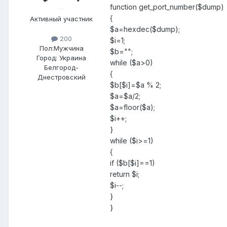
function get_port_number($dump)
{
Активный участник
$a=hexdec($dump);
200
$i=1;
Пол:
Мужчина
$b="";
Город:
Украина
while ($a>0)
Белгород-
{
Днестровский
$b[$i]=$a % 2;
$a=$a/2;
$a=floor($a);
$i++;
}
while ($i>=1)
{
if ($b[$i]==1)
return $i;
$i--;
}
}