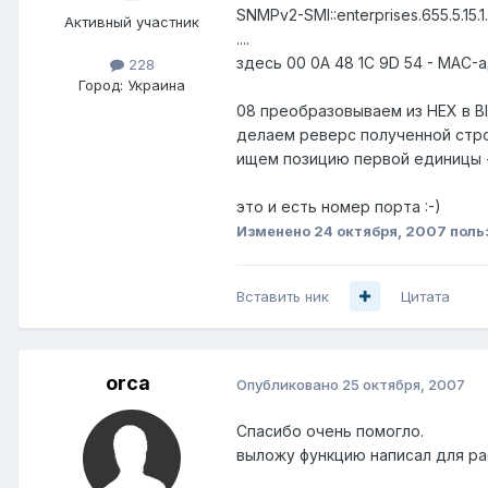
SNMPv2-SMI::enterprises.655.5.15.
Активный участник
....
здесь 00 0A 48 1C 9D 54 - MAC-
228
Город:
Украина
08 преобразовываем из HEX в BI
делаем реверс полученной стро
ищем позицию первой единицы 
это и есть номер порта :-)
Изменено
24 октября, 2007
поль
Вставить ник
Цитата
orca
Опубликовано
25 октября, 2007
Спасибо очень помогло.
выложу функцию написал для ра