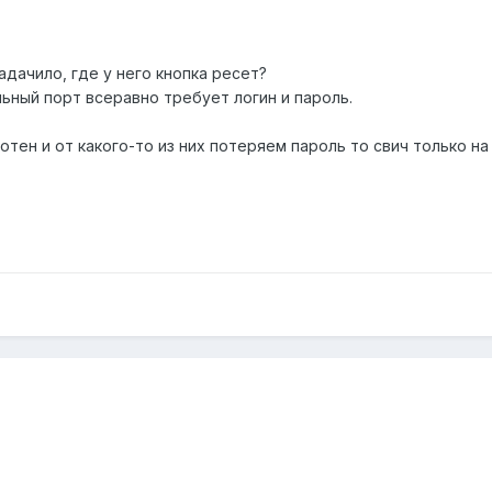
адачило, где у него кнопка ресет?
ьный порт всеравно требует логин и пароль.
отен и от какого-то из них потеряем пароль то свич только на