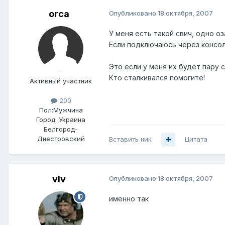
orca
Опубликовано
18 октября, 2007
У меня есть такой свич, одно оз
Если подключаюсь через консол
Это если у меня их будет пару с
Кто сталкивался помогите!
Активный участник
200
Пол:
Мужчина
Город:
Украина
Белгород-
Днестровский
Вставить ник
Цитата
vIv
Опубликовано
18 октября, 2007
именно так