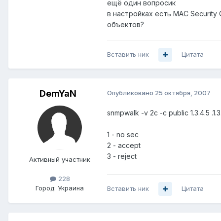
ещё один вопросик
в настройках есть MAC Security 
объектов?
Вставить ник
Цитата
DemYaN
Опубликовано
25 октября, 2007
snmpwalk -v 2c -c public 1.3.4.5 .1.3.6
1 - no sec
2 - accept
3 - reject
Активный участник
228
Город:
Украина
Вставить ник
Цитата