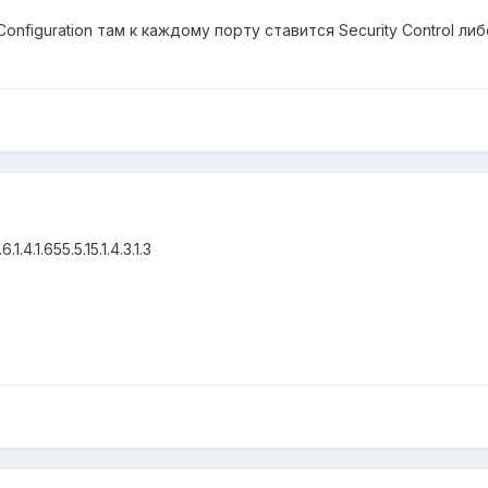
Configuration там к каждому порту ставится Security Control ли
.1.4.1.655.5.15.1.4.3.1.3