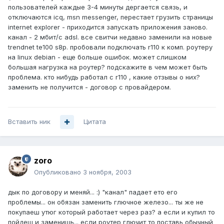
пользователей каждые 3-4 минуты дергается связь, и
отключаются icq, msn messenger, перестает грузить страницы
internet explorer - приходится запускать приложения заново.
канал - 2 мбит/с adsl. все свитчи недавно заменили на новые
trendnet te100 s8p. пробовали подключать r110 к комп. роутеру
на linux debian - еще больше ошибок. может слишком
большая нагрузкa на роутер? подскажите в чем может быть
проблема. кто нибудь работал с r110 , какие отзывы о них?
заменить не получится - договор с провайдером.
Вставить ник
Цитата
zoro
Опубликовано
3 ноября, 2003
дык по договору и меняй... :) "канал" падает ето его
проблемы... он обязан заменить глючное железо... ты же не
покупаеш утюг который работает через раз? а если и купил то
пойдеш и заменишь... если роутер глючит то поставь обычный