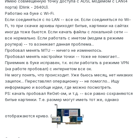
Имею совмещенную точку доступа с ADSL модемом с LAN(4
порта) (Dlink - 2640U).
Работаю на буке с Wi-Fi.
Если соединяться с по LAN -- все ок. Если соединяться по Wi-
Fi, то при скачке архивы приходят битые, картинки на сайтах
иногда тоже бьются. Если качать файлы с локальной сети --
все нормально. Если работать с инетом (модем в режиме
роутера) -- то возникает данная проблема...
Пробовал менять MTU -- ничего не изменилось.
Пробовал менять настройки точки -- тоже не помогает...
Приемник в буке исправен, т.к. если работать в режиме VPN
(на работе пробовал) c интернетом все ок.
Не могу понять, что происходит. Уже бьюсь месяц, нет никаких
зацепок... Переставлял операционку -- не помогло... Ищу
информацию и вообще идеи, где можно посмотреть.
PS: качать пробовал ReGet-ом, и т.д. -- все равно сохраняются
битые картинки. Т.е. размер могут иметь тот же, однако
отображаются криво. (
)