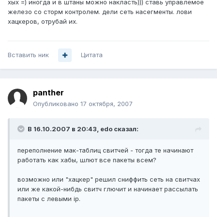
хых =) иногда и в штаны можно накласть))) ставь управлемое
железо со сторм контролем. дели сеть насегменты. лови
хацкеров, отрубай их.
Вставить ник
Цитата
panther
Опубликовано
17 октября, 2007
В 16.10.2007 в 20:43, edo сказал:
переполнение мак-таблиц свитчей - тогда те начинают
работать как хабы, шлют все пакеты всем?
возможно или "хацкер" решил сниффить сеть на свитчах
или же какой-нибдь свитч глючит и начинает рассылать
пакеты с левыми ip.