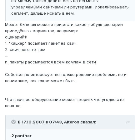
по-моему только делить сеть на сегменты
управляемыми свитчами ли роутерами, локализовывать
сегмент, дальше искать в нем.
Может быть вы можете привести какие-нибудь сценарии
приведённых вариантов, например:
сценарий1:
1. "хацкер" посылает пакет на свич
2. свич чего-то-там
...
n. пакеты рассылаются всем компам в сети
Собственно интересует не только решение проблемв, но и
понимание, как такое может быть.
Что глючное оборудование может творить что угодно это
понятно
В 17.10.2007 в 07:43, Alteron сказал:
2 panther