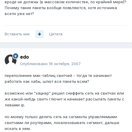
вроде не должны (в массовом количестве, по крайней мере)?
Почему такие пакеты вообще появляются, хотя источника
всети уже нет?
Вставить ник
Цитата
edo
Опубликовано
16 октября, 2007
переполнение мак-таблиц свитчей - тогда те начинают
работать как хабы, шлют все пакеты всем?
возможно или "хацкер" решил сниффить сеть на свитчах или
же какой-нибдь свитч глючит и начинает рассылать пакеты с
левыми ip.
по-моему только делить сеть на сегменты управляемыми
свитчами ли роутерами, локализовывать сегмент, дальше
искать в нем.