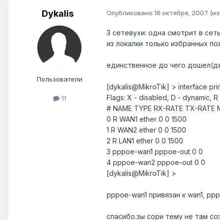
Dykalis
Опубликовано
16 октября, 2007
(и
3 сетевухи: одна смотрит в сет
из локалки только избранных по
единственное до чего дошел(де
Пользователи
[dykalis@MikroTik] > interface pri
Flags: X - disabled, D - dynamic, R
11
# NAME TYPE RX-RATE TX-RATE
0 R WAN1 ether 0 0 1500
1 R WAN2 ether 0 0 1500
2 R LAN1 ether 0 0 1500
3 pppoe-wan1 pppoe-out 0 0
4 pppoe-wan2 pppoe-out 0 0
[dykalis@MikroTik] >
pppoe-wan1 привязан к wan1, pp
спасибо.зы сори тему не там со