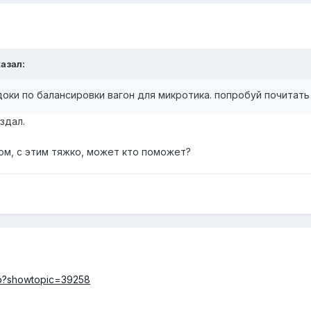
казал:
 доки по балансировки вагон для микротика. попробуй почитат
здал.
ом, с этим тяжко, может кто поможет?
php?showtopic=39258