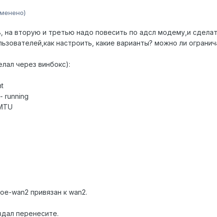
зменено)
ь, на вторую и третью надо повесить по адсл модему,и сдела
льзователей,как настроить, какие варианты? можно ли ограни
лал через винбокс):
nt
 - running
 MTU
poe-wan2 привязан к wan2.
здал перенесите.