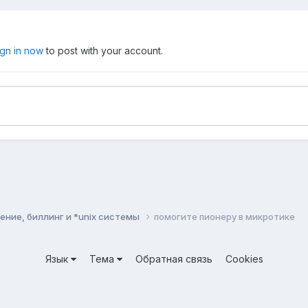
ign in now
to post with your account.
ние, биллинг и *unix системы
помогите пионеру в микротике
Язык
Тема
Обратная связь
Cookies