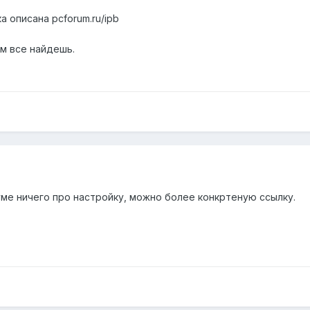
 описана pcforum.ru/ipb
ам все найдешь.
уме ничего про настройку, можно более конкртеную ссылку.