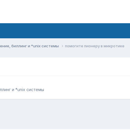
ние, биллинг и *unix системы
помогите пионеру в микротике
линг и *unix системы