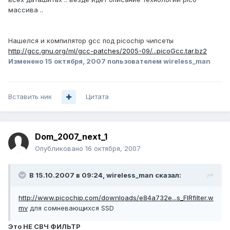
массива ..
Нашелся и компилятор gcc под picochip чипсеты
http://gcc.gnu.org/ml/gcc-patches/2005-09/...picoGcc.tar.bz2
Изменено
15 октября, 2007
пользователем wireless_man
Вставить ник
Цитата
Dom_2007_next_1
Опубликовано
16 октября, 2007
В 15.10.2007 в 09:24, wireless_man сказал:
http://www.picochip.com/downloads/e84a732e...s_FIRfilter.w
mv
для сомневающихся SSD
Это НЕ СВЧ ФИЛЬТР