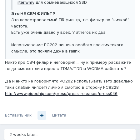
ilter.wmv
для сомневающихся SSD
Это НЕ СВЧ ФИЛЬТР
Это перестраиваемый FIR фильтр, т.е. фильтр по "низкой"
частоте.
Есть уже очень давно у всех. У atheros их два.
Использование PC202 лишено особого практического
смысла, это поняли даже в ralink.
Никто про СВЧ фильр и неговорил ... ну к примеру раскажите
тогда сможет ли атерос с TDMA/TDD и WCDMA работать ?
Да и никто не говорит что PC202 использывать (это довольно
таки слабый чипсет) лично я смотрю в сторону PC8228
http://www.picochip.com/press/press_releases/press046
Вставить ник
Цитата
2 weeks later...