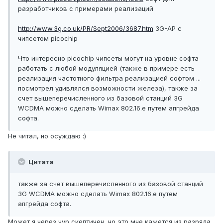
разработчиков с примерами реализаций
http://www.3g.co.uk/PR/Sept2006/3687.htm
3G-AP с
чипсетом picochip
Что интересно picochip чипсеты могут на уровне софта
работать с любой модуляцией (также в примере есть
реализация частотного фильтра реализацией софтом ...
посмотрел удивлялся возможности железа), также за
счет вышеперечисленного из базовой станций 3G
WCDMA можно сделать Wimax 802.16.e путем апгрейда
софта.
Не читал, но осуждаю :)
Цитата
также за счет вышеперечисленного из базовой станций
3G WCDMA можно сделать Wimax 802.16.e путем
апгрейда софта.
Может я через чур скептичен, но это мне кажется из разряда