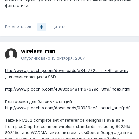
фантастики.
Вставить ник
Цитата
wireless_man
Опубликовано
15 октября, 2007
http://www.picochip.com/downloads/e84a732e...s_FIRfilter.wmv
для сомневающихся SSD
http://www.picochip.com/4368cb648a4167629c...8ff9/index.html
Платформа для базовых станций
http://www.picochip.com/downloads/03989ce8...oduct_brief.pdf
Также PC202 complete set of reference designs is available
from picoChip for common wireless standards including 802.16d,
802.16e, and WCDMA также читаем в ембедед боард .. да и во
всех даташитах .. везде идет описание технологий pico