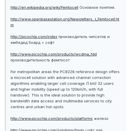
http://en.wikipedia.org/wiki/Femtocell
Основное понятие.
http://www.openbasestation.org/Newsletters...I_Femtocell.ht
m
http://picochip.com/index
производитель чипсетов и
ембедед боард + софт
http://www.picochip.com/products/wcdma_fdd
производительность фемтосот
For metropolitan areas the PC8228 reference design offers
a microcell solution with advanced channel correction
algorithms enabling larger cell coverage (1 km) 32 users
and higher mobility (speed up to 120km/h, with full
handover). This is the ideal solution to provide high
bandwidth data access and multimedia services to city
centres and urban hot-spots.
http://www.picochip.com/products/platforms
железо
http://www.picochip.com/solutions/tools
софт для