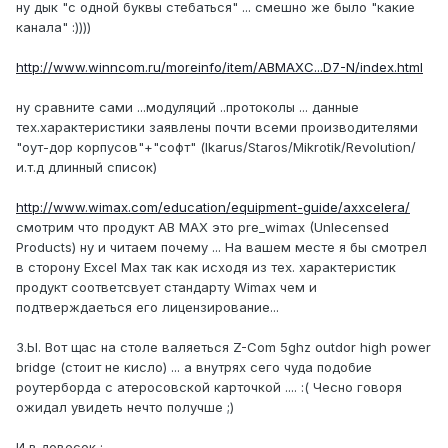
ну дык "с одной буквы стебаться" ... смешно же было "какие
канала" :))))
http://www.winncom.ru/moreinfo/item/ABMAXC...D7-N/index.html
ну сравните сами ...модуляций ..протоколы ... данные
тех.характеристики заявлены почти всеми производителями
"оут-дор корпусов"+"софт" (Ikarus/Staros/Mikrotik/Revolution/
и.т.д длинный список)
http://www.wimax.com/education/equipment-guide/axxcelera/
смотрим что продукт AB MAX это pre_wimax (Unlecensed
Products) ну и читаем почему ... На вашем месте я бы смотрел
в сторону Excel Max так как исходя из тех. характеристик
продукт соответсвует стандарту Wimax чем и
подтверждаеться его лицензирование...
З.Ы. Вот щас на столе валяеться Z-Com 5ghz outdor high power
bridge (стоит не кисло) ... а внутрях сего чуда подобие
роутерборда с атеросовской карточкой .... :( Чесно говоря
ожидал увидеть нечто получше ;)
И в довесок :