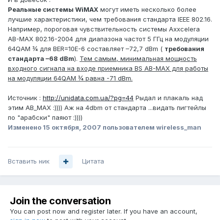
Реальные системы WiMAX
могут иметь несколько более
лучшие характеристики, чем требования стандарта IEEE 802.16.
Например, пороговая чувствительность системы Axxcelera
AB-MAX 802.16-2004 для диапазона частот 5 ГГц на модуляции
64QAM ¾ для BER=10E-6 составляет –72,7 dBm (
требования
стандарта –68 dBm
).
Тем самым, минимальная мощность
входного сигнала на входе приемника BS AB-MAX для работы
на модуляции 64QAM ¾ равна -71 dBm.
Источник :
http://unidata.com.ua/?pg=44
Рыдал и плакаль над
этим AB_MAX :)))) Аж на 4dbm от стандарта ...видать пигтейлы
по "арабски" паяют :))))
Изменено
15 октября, 2007
пользователем wireless_man
Вставить ник
Цитата
Join the conversation
You can post now and register later. If you have an account,