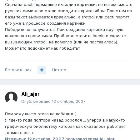
Сначала cacti нормально выводил картинки, но потом вместо
русских символов стали выводится крякозяблы. При этом из
базы текст выбирается правильно, а rrdtool или cacti портит
его уже в процессе создания картинки.
Победить не получается. При создание картинки вручную
кодировка правильная. Пробовал ставить locale в скрипте
вызывающем rrdtool, не помогло (или не поставилось).
Может кто подскажет как победить?
Вставить ник
Цитата
Ali_ajar
Опубликовано
12 октября, 2007
Помоему никто этого не победил :)
Я где-то года полтора назад боролся ... уперся в какую-то
графическую библиотеку которая как оказалось работает
только с англ.
Изменено
12 октября, 2007
пользователем Ali_ajar