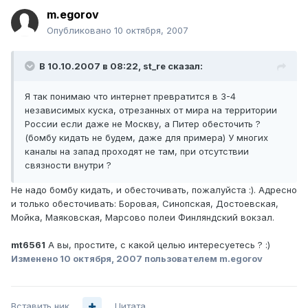
m.egorov
Опубликовано
10 октября, 2007
В 10.10.2007 в 08:22, st_re сказал:
Я так понимаю что интернет превратится в 3-4
независимых куска, отрезанных от мира на территории
России если даже не Москву, а Питер обесточить ?
(бомбу кидать не будем, даже для примера) У многих
каналы на запад проходят не там, при отсутствии
связности внутри ?
Не надо бомбу кидать, и обесточивать, пожалуйста :). Адресно
и только обесточивать: Боровая, Синопская, Достоевская,
Мойка, Маяковская, Марсово полеи Финляндский вокзал.
mt6561
А вы, простите, с какой целью интересуетесь ? :)
Изменено
10 октября, 2007
пользователем m.egorov
Вставить ник
Цитата