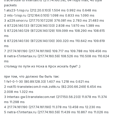
traceroute to intertax.ru (217.74.160.59), 64 hops max, 40 byte
packets
1 ats23-1.risp.ru (212.20.0.103) 1.504 ms 0.992 ms 0.648 ms
2 mts-1.risp.ru (212.164.0.105) 1.098 ms 0.833 ms 1.090 ms
3 a229.sinor.ru (217.70.107.229) 376.081 ms 2.783 ms 21.483 ms
4 87.226.140.133 (87.226.140.133) 2.838 ms 1.970 ms 1.389 ms
5 87.226.140.129 (87.226.140.129) 109.099 ms 108.290 ms 108.615
ms
6 87.226.140.130 (87.226.140.130) 300.320 ms 110.642 ms 109.619
ms
7 217.74.161.190 (217.74.161.190) 109.717 ms 109.788 ms 109.456 ms
8 netra-t7.intertax.ru (217.74.160.59) 108.526 ms 110.508 ms 110.624
ms
столицу по пути из Нска в Крск искать бум? ;)
при том, что должно бы быть так:
1 fe1-0-1-30 (80.89.128.33) 1.407 ms 1.218 ms 0.621 ms
2 nsk15-transtelecom.ll-nsk.zsttk.ru (82.200.66.249) 6.454 ms
2.008 ms 1.322 ms
3 Intertax-gw3.transtelecom.net (217.150.56.233) 11.978 ms 11.374
ms 11.298 ms
4 217.74.161.190 (217.74.161.190) 11.378 ms 13.458 ms 12.230 ms
5 netra-t7.intertax.ru (217.74.160.59) 11.439 ms 10.867 ms 11.026 ms