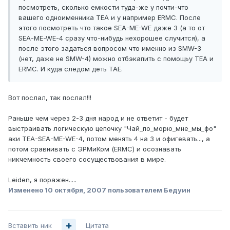
посмотреть, сколько емкости туда-же у почти-что
вашего одноименника TEA и у например ERMC. После
этого посмотреть что такое SEA-ME-WE даже 3 (а то от
SEA-ME-WE-4 сразу что-нибудь нехорошее случится), а
после этого задаться вопросом что именно из SMW-3
(нет, даже не SMW-4) можно отбэкапить с помощьу TEA и
ERMC. И куда следом деть TAE.
Вот послал, так послал!!!
Раньше чем через 2-3 дня народ и не ответит - будет
выстраивать логическую цепочку "Чай_по_морю_мне_мы_фо"
аки TEA-SEA-ME-WE-4, потом менять 4 на 3 и офигевать..., а
потом сравнивать с ЭРМиКом (ERMC) и осознавать
никчемность своего сосуществования в мире.
Leiden, я поражен.....
Изменено
10 октября, 2007
пользователем Бедуин
Вставить ник
Цитата