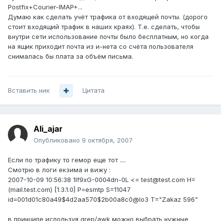
Postfix+Courier-IMAP+...
Думаю как сделать учёт трафика от входящей почты. (дорого
стоит входящий трафик в наших краях). Т.е. сделать, чтобы
внутри сети использование почты было бесплатным, но когда
на ящик приходит почта из и-нета со счёта пользователя
снималась бы плата за объём письма.
Вставить ник
Цитата
Ali_ajar
Опубликовано
9 октября, 2007
Если по трафику то гемор еще тот ....
Смотрю в логи екзима и вижу :
2007-10-09 10:56:38 1If9xG-0004dn-0L <= test@test.com H=
(mail.test.com) [1.3.1.0] P=esmtp S=11047
id=001d01c80a49$4d2aa570$2b00a8c0@lo3 T="Zakaz 596"
в принципе используя grep/awk можно выбрать нужные